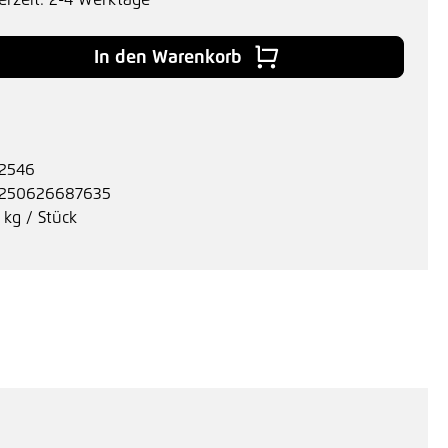
erzeit: 2-4 Werktage
 Gib den gewünschten Wert ein oder benu
In den Warenkorb
2546
250626687635
 kg / Stück