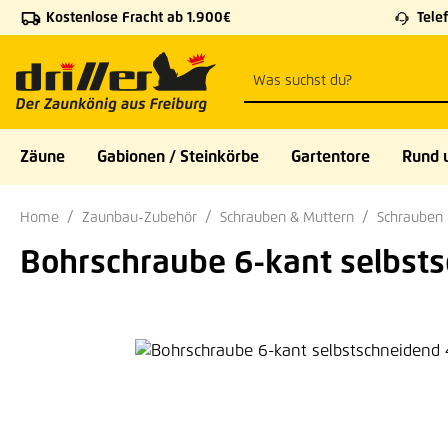
Kostenlose Fracht ab 1.900€
Telef
 Hauptinhalt springen
Zur Suche springen
Zur Hauptnavigation springen
Zäune
Gabionen / Steinkörbe
Gartentore
Rund 
Home
Zaunbau-Zubehör
Schrauben & Muttern
Schrauben
Bohrschraube 6-kant selbst
Bildergalerie überspringen