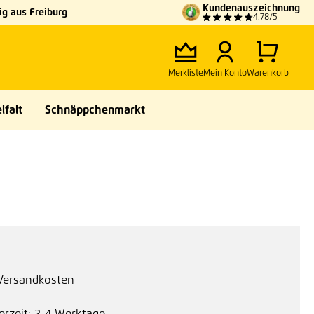
Kundenauszeichnung
g aus Freiburg
4.78/5
Merkliste
Mein Konto
Warenkorb
lfalt
Schnäppchenmarkt
. Versandkosten