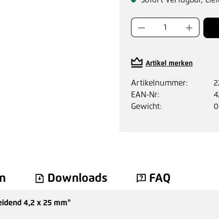
Sofort verfügbar, Lief
Produkt Anzahl:
Artikel merken
Artikelnummer:
2
EAN-Nr:
4
Gewicht:
0
n
Downloads
FAQ
eidend 4,2 x 25 mm"