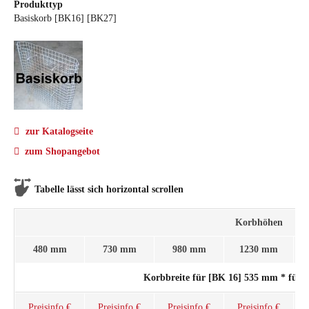
Produkttyp
Basiskorb [BK16] [BK27]
zur Katalogseite
zum Shopangebot
Tabelle lässt sich horizontal scrollen
Korbhöhen
480 mm
730 mm
980 mm
1230 mm
Korbbreite für [BK 16] 535 mm * für
Preisinfo €
Preisinfo €
Preisinfo €
Preisinfo €