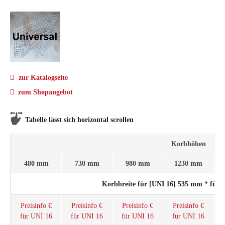
zur Katalogseite
zum Shopangebot
Tabelle lässt sich horizontal scrollen
Korbhöhen
480 mm
730 mm
980 mm
1230 mm
Korbbreite für [UNI 16] 535 mm * für 
Preisinfo €
Preisinfo €
Preisinfo €
Preisinfo €
für UNI 16
für UNI 16
für UNI 16
für UNI 16