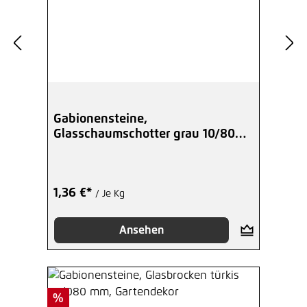
Gabionensteine,
Glasschaumschotter grau 10/80
mm
1,36 €*
/ Je Kg
Ansehen
Rabatt
%