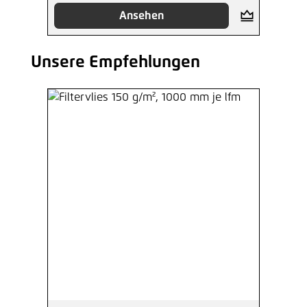
Ansehen
Unsere Empfehlungen
Produktgalerie überspringen