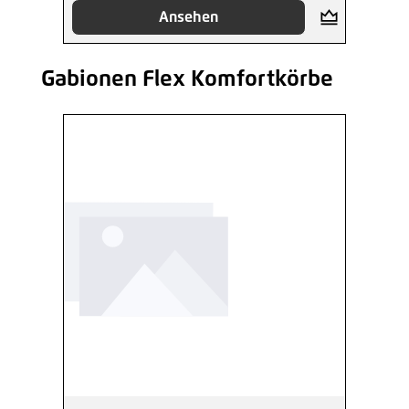
Ansehen
Gabionen Flex Komfortkörbe
Produktgalerie überspringen