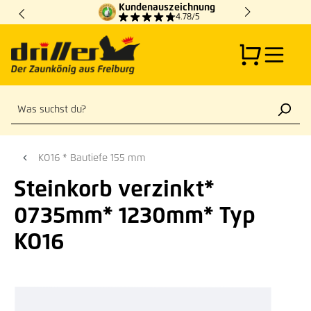
Kundenauszeichnung
Zum Hauptinhalt springen
4.78/5
KO16 * Bautiefe 155 mm
Steinkorb verzinkt*
0735mm* 1230mm* Typ
KO16
Bildergalerie überspringen