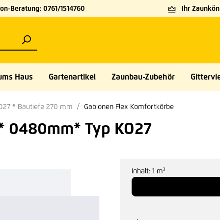
on-Beratung: 0761/1514760
Ihr Zaunköni
ums Haus
Gartenartikel
Zaunbau-Zubehör
Gittervie
O27 * Bautiefe 270 mm
Gabionen Flex Komfortkörbe
m* 0480mm* Typ KO27
Inhalt:
1 m³