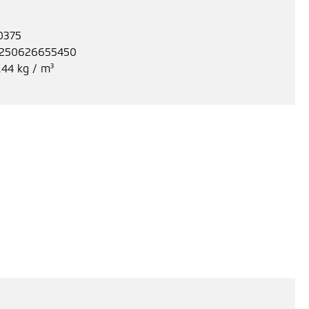
0375
250626655450
.44 kg / m³