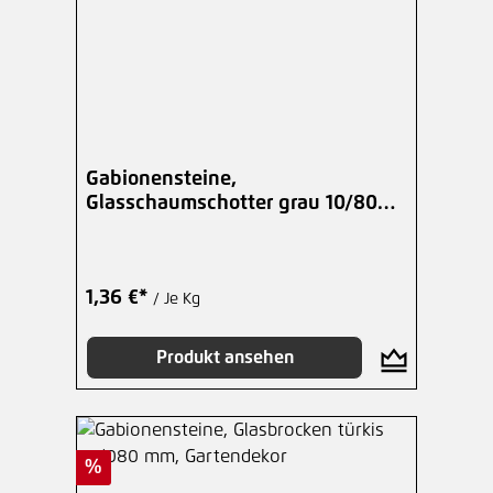
Gabionensteine,
Glasschaumschotter grau 10/80
mm
1,36 €*
/ Je Kg
Produkt ansehen
Rabatt
%