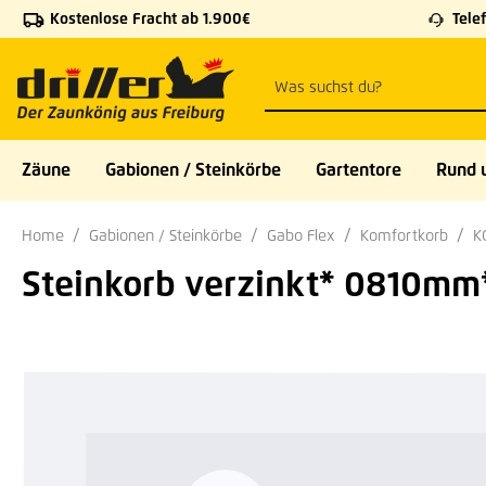
Kostenlose Fracht ab 1.900€
Telef
 Hauptinhalt springen
Zur Suche springen
Zur Hauptnavigation springen
Zäune
Gabionen / Steinkörbe
Gartentore
Rund 
Home
Gabionen / Steinkörbe
Gabo Flex
Komfortkorb
K
Steinkorb verzinkt* 0810m
Bildergalerie überspringen