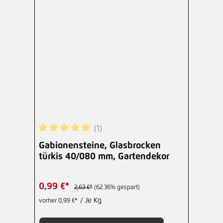
(1)
Durchschnittliche Bewertung von 5 von 5 Sterne
Gabionensteine, Glasbrocken
türkis 40/080 mm, Gartendekor
0,99 €*
2,63 €*
(62.36% gespart)
/ Je Kg
vorher 0,99 €*