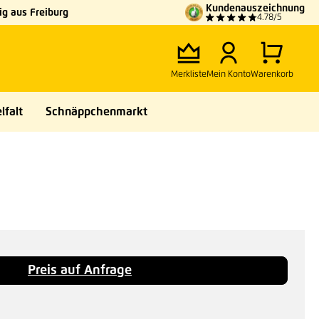
Kundenauszeichnung
g aus Freiburg
4.78/5
Merkliste
Mein Konto
Warenkorb
lfalt
Schnäppchenmarkt
Preis auf Anfrage