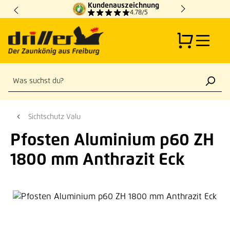
Kundenauszeichnung
Zum Hauptinhalt springen
4.78/5
Sichtschutz Valu
Pfosten Aluminium p60 ZH
1800 mm Anthrazit Eck
Bildergalerie überspringen