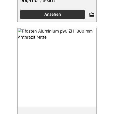
198,41 €*
/ Je Stück
Ansehen