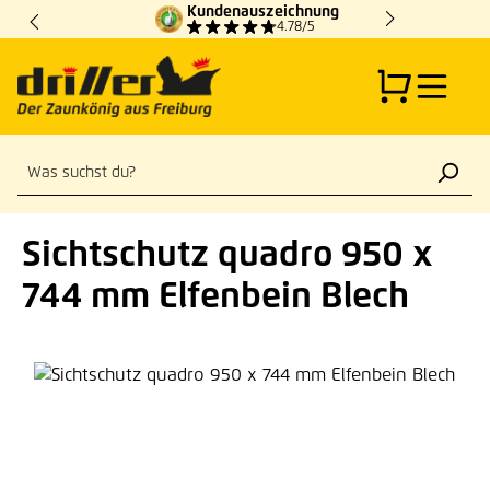
Kundenauszeichnung
Zum Hauptinhalt springen
4.78/5
Sichtschutz quadro 950 x
744 mm Elfenbein Blech
Bildergalerie überspringen