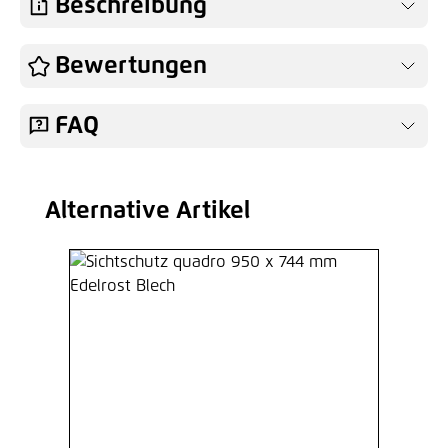
Beschreibung
Bewertungen
FAQ
Alternative Artikel
Produktgalerie überspringen