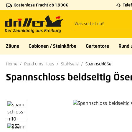
Kostenlose Fracht ab 1.900€
Telef
 Hauptinhalt springen
Zur Suche springen
Zur Hauptnavigation springen
Zäune
Gabionen / Steinkörbe
Gartentore
Rund 
Home
Rund ums Haus
Stahlseile
Spannschlößer
Spannschloss beidseitig Öse
Bildergalerie überspringen