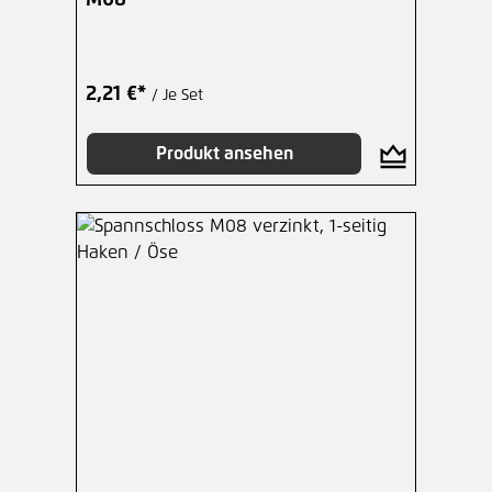
M08
2,21 €*
/ Je Set
Produkt ansehen