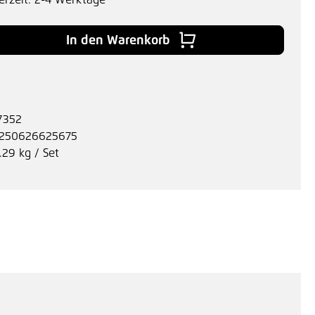
erzeit: 2-4 Werktage
 Gib den gewünschten Wert ein oder benu
In den Warenkorb
7352
250626625675
.29 kg / Set