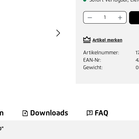
Sofort verfügbar, Lief
Produkt Anzahl:
Artikel merken
Artikelnummer:
1
EAN-Nr:
4
Gewicht:
0
n
Downloads
FAQ
0"