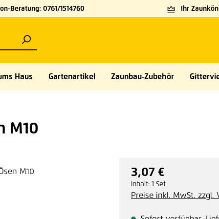
on-Beratung: 0761/1514760
Ihr Zaunköni
ums Haus
Gartenartikel
Zaunbau-Zubehör
Gittervie
n M10
3,07 €
Regulärer Preis:
Inhalt:
1 Set
Preise inkl. MwSt. zzgl