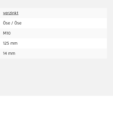
verzinkt
Öse / Öse
M10
125 mm
14 mm