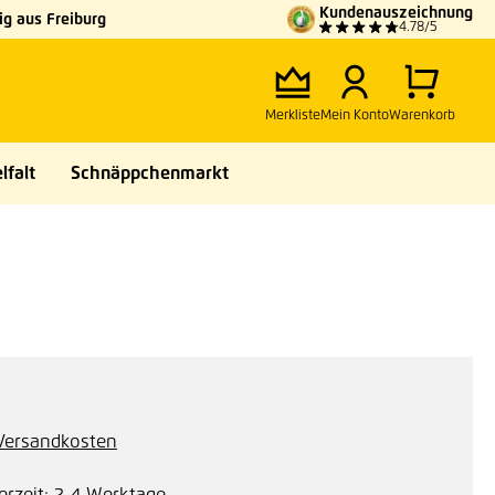
Kundenauszeichnung
g aus Freiburg
4.78/5
Merkliste
Mein Konto
Warenkorb
lfalt
Schnäppchenmarkt
. Versandkosten