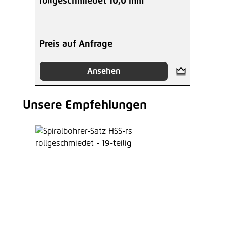
rollgeschmiedet 10,0 mm
Preis auf Anfrage
Ansehen
Unsere Empfehlungen
Produktgalerie überspringen