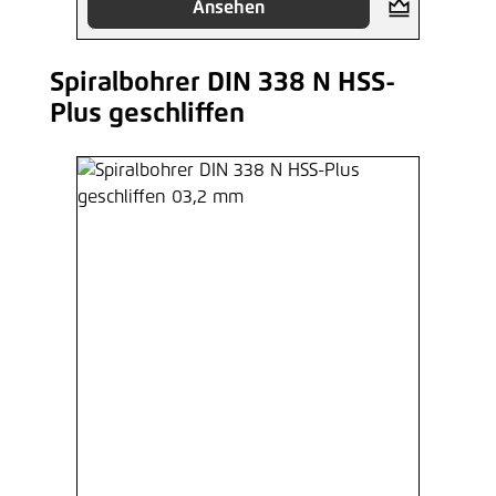
Ansehen
Spiralbohrer DIN 338 N HSS-
Produktgalerie überspringen
Plus geschliffen