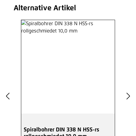
Alternative Artikel
Produktgalerie überspringen
Spiralbohrer DIN 338 N HSS-rs