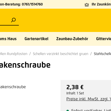
on-Beratung: 0761/1514760
Ihr Zaunköni
ums Haus
Gartenartikel
Zaunbau-Zubehör
Gittervie
ellen Rundpfosten
Schellen verzinkt beschichtet gruen
Stahlschel
Hakenschraube
2,38 €
Regulärer Preis:
Inhalt:
1 Set
Preise inkl. MwSt. zzgl