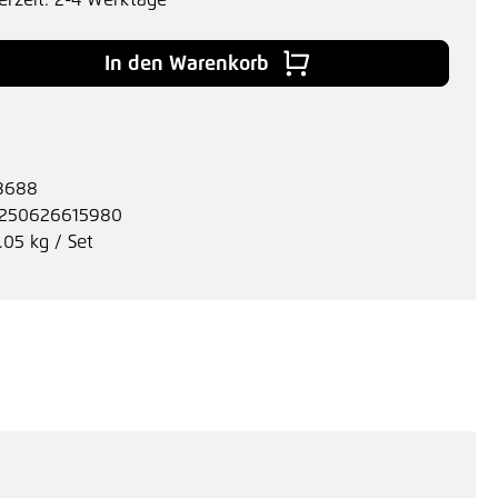
erzeit: 2-4 Werktage
 Gib den gewünschten Wert ein oder benu
In den Warenkorb
3688
250626615980
.05 kg / Set