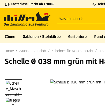
Kostenlose Fracht ab 1.900€
Telef
 Hauptinhalt springen
Zur Suche springen
Zur Hauptnavigation springen
Zäune
Gabionen / Steinkörbe
Gartentore
Rund 
Home
Zaunbau-Zubehör
Zubehoer für Maschendraht
Sch
Schelle Ø 038 mm grün mit 
Bildergalerie überspringen