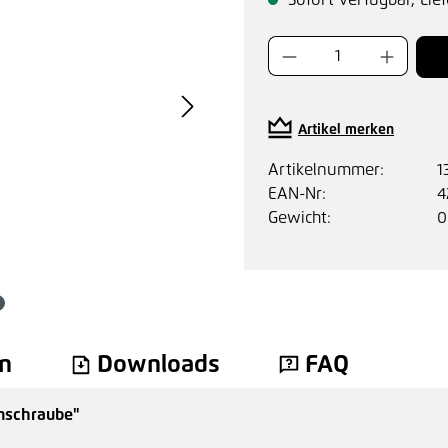
Sofort verfügbar, Lief
Produkt Anzahl:
Artikel merken
Artikelnummer:
1
EAN-Nr:
4
Gewicht:
0
n
Downloads
FAQ
nschraube"