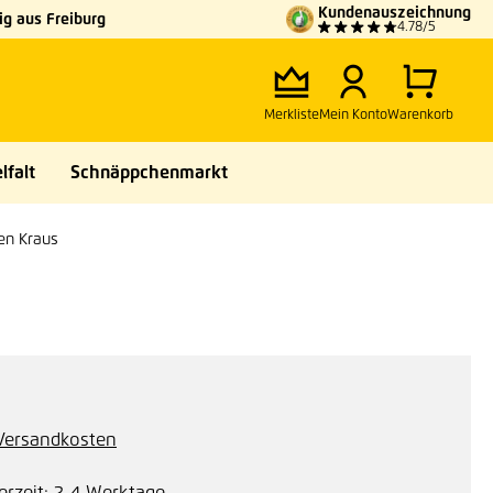
Kundenauszeichnung
g aus Freiburg
4.78/5
Merkliste
Mein Konto
Warenkorb
lfalt
Schnäppchenmarkt
len Kraus
. Versandkosten