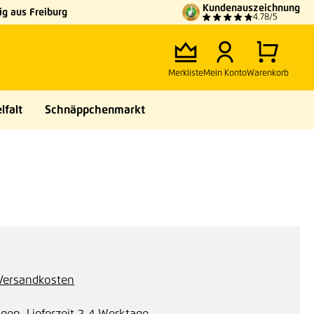
Kundenauszeichnung
g aus Freiburg
4.78/5
Merkliste
Mein Konto
Warenkorb
lfalt
Schnäppchenmarkt
. Versandkosten