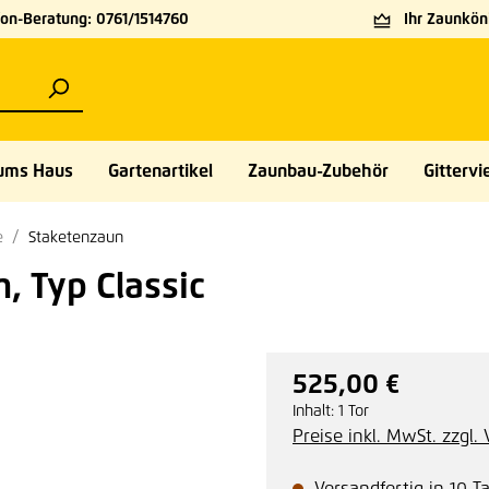
on-Beratung: 0761/1514760
Ihr Zaunköni
ums Haus
Gartenartikel
Zaunbau-Zubehör
Gittervie
e
Staketenzaun
, Typ Classic
525,00 €
Regulärer Preis:
Inhalt:
1 Tor
Preise inkl. MwSt. zzgl