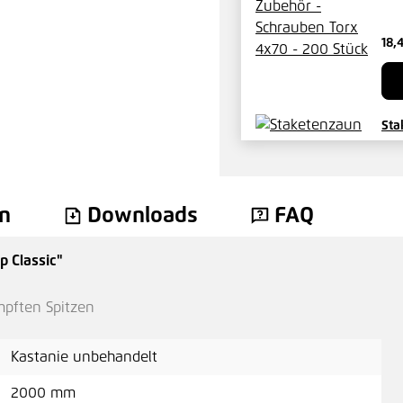
18,
Sta
73,
n
Downloads
FAQ
p Classic"
mpften Spitzen
Kastanie unbehandelt
2000 mm