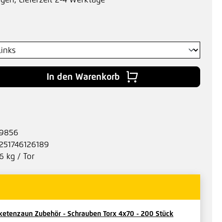
agen, Lieferzeit 2-4 Werktage
wählen
 Gib den gewünschten Wert ein oder benu
In den Warenkorb
9856
251746126189
6 kg / Tor
ketenzaun Zubehör - Schrauben Torx 4x70 - 200 Stück