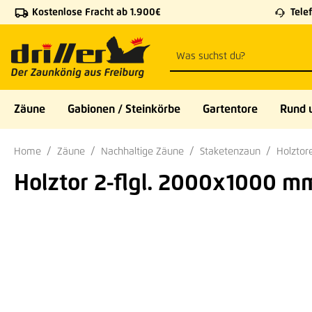
Kostenlose Fracht ab 1.900€
Telef
 Hauptinhalt springen
Zur Suche springen
Zur Hauptnavigation springen
Zäune
Gabionen / Steinkörbe
Gartentore
Rund 
Home
Zäune
Nachhaltige Zäune
Staketenzaun
Holztor
Holztor 2-flgl. 2000x1000 mm