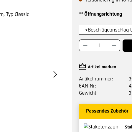
Versandfertig in 10 T
aus
** Öffnungsrichtung
Produkt Anzahl:
Artikel merken
Artikelnummer:
3
EAN-Nr:
4
Gewicht:
3
Passendes Zubehör
Sta