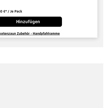
40 €*
/ Je Pack
Hinzufügen
ketenzaun Zubehör - Handpfahlramme
90 €*
/ Je Stück
Hinzufügen