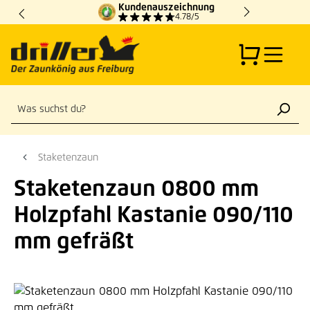
Kundenauszeichnung
Zum Hauptinhalt springen
4.78/5
Staketenzaun
Staketenzaun 0800 mm
Holzpfahl Kastanie 090/110
mm gefräßt
Bildergalerie überspringen