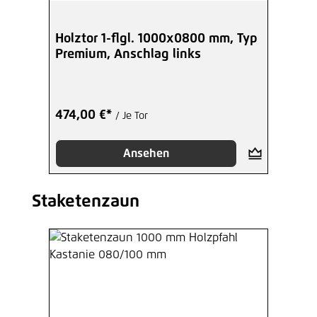
Holztor 1-flgl. 1000x0800 mm, Typ
Premium, Anschlag links
474,00 €*
/ Je Tor
Ansehen
Staketenzaun
Produktgalerie überspringen