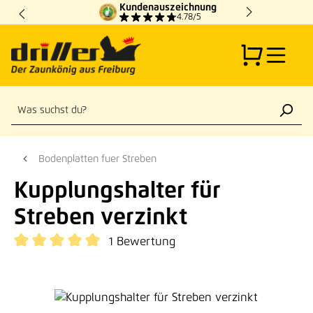
Kundenauszeichnung
Zum Hauptinhalt springen
4.78/5
Bodenplatten fuer Streben
Kupplungshalter für
Streben verzinkt
1 Bewertung
Durchschnittliche Bewertung von 5 von 5 Sternen
Bildergalerie überspringen