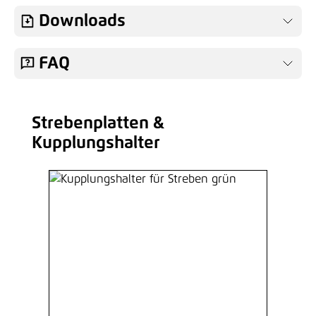
Downloads
FAQ
Strebenplatten &
Produktgalerie überspringen
Kupplungshalter