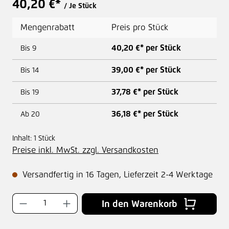
40,20 €*
/ Je Stück
Mengenrabatt
Preis pro Stück
40,20 €* per Stück
Bis
9
39,00 €* per Stück
Bis
14
37,78 €* per Stück
Bis
19
36,18 €* per Stück
Ab
20
Inhalt:
1 Stück
Preise inkl. MwSt. zzgl. Versandkosten
Versandfertig in 16 Tagen, Lieferzeit 2-4 Werktage
Produkt Anzahl: Gib den gewünschten Wer
In den Warenkorb