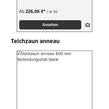
Ab
226,06 €*
/ Je Tor
Ansehen
Teichzaun anneau
Produktgalerie überspringen