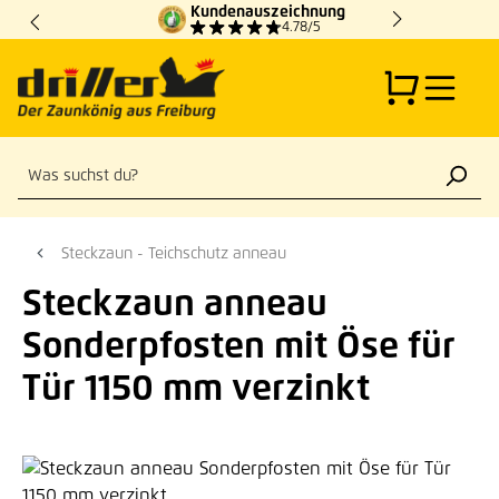
Kundenauszeichnung
Zum Hauptinhalt springen
4.78/5
Steckzaun - Teichschutz anneau
Steckzaun anneau
Sonderpfosten mit Öse für
Tür 1150 mm verzinkt
Bildergalerie überspringen