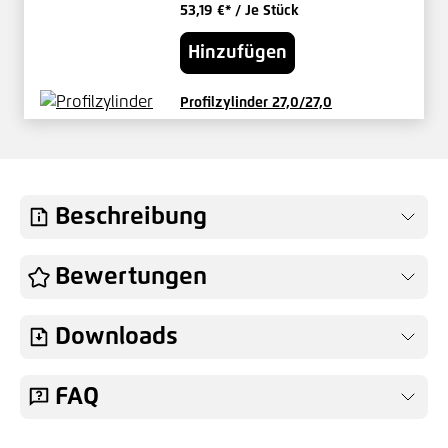
53,19 €*
/ Je Stück
Hinzufügen
Profilzylinder 27,0/27,0
verschieden schließend
29,17 €*
/ Je Set
Hinzufügen
Beschreibung
Knauf für Vario-Tore Innen fest
Bewertungen
49,04 €*
/ Je Stück
Downloads
Hinzufügen
FAQ
Knauf für Vario-Tore Außen fest