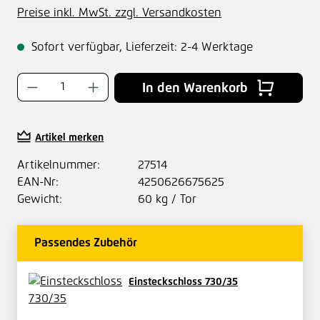
Preise inkl. MwSt. zzgl. Versandkosten
Sofort verfügbar, Lieferzeit: 2-4 Werktage
Produkt Anzahl: Gib den gewünschten Wer
In den Warenkorb
Artikel merken
Artikelnummer:
27514
EAN-Nr:
4250626675625
Gewicht:
60 kg / Tor
Passendes Zubehör
Einsteckschloss 730/35