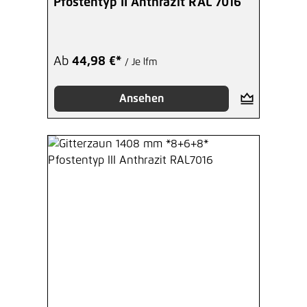
Pfostentyp II Anthrazit RAL 7016
Ab
44,98 €*
/ Je lfm
Ansehen