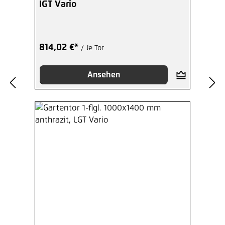
IGT Vario
Zaunanschlussschiene 1430 mm
anthrazit Typ II
Ab
32,94 €*
/ Je Set
814,02 €*
/ Je Tor
Hinzufügen
Ansehen