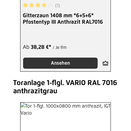
(1)
Durchschnittliche Bewertung von 4 von 5 Sterne
Gitterzaun 1408 mm *6+5+6*
Pfostentyp III Anthrazit RAL7016
Ab
38,28 €*
/ Je lfm
Ansehen
Toranlage 1-flgl. VARIO RAL 7016
Produktgalerie überspringen
anthrazitgrau