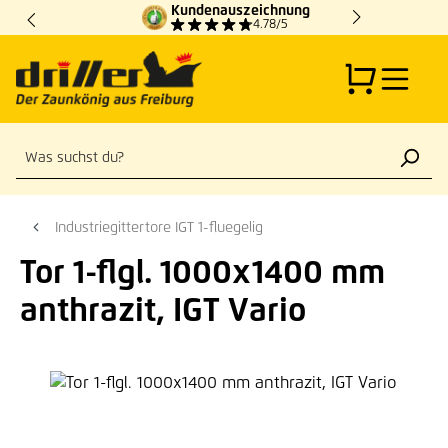
Kundenauszeichnung
Zum Hauptinhalt springen
4.78/5
Industriegittertore IGT 1-fluegelig
Tor 1-flgl. 1000x1400 mm
anthrazit, IGT Vario
Bildergalerie überspringen