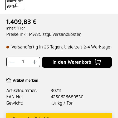
1.409,83 €
Regulärer Preis:
Inhalt:
1 Tor
Preise inkl. MwSt. zzgl. Versandkosten
Versandfertig in 25 Tagen, Lieferzeit 2-4 Werktage
Produkt Anzahl: Gib den gewünschten Wer
In den Warenkorb
Artikel merken
Artikelnummer:
30711
EAN-Nr:
4250626689530
Gewicht:
131 kg / Tor