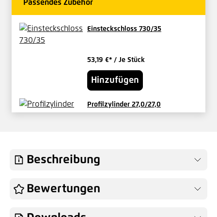
Passendes Zubehör
Einsteckschloss 730/35
53,19 €*
/ Je Stück
Hinzufügen
Profilzylinder 27,0/27,0
verschieden schließend
29,17 €*
/ Je Set
Hinzufügen
Beschreibung
Knauf für Vario-Tore Innen fest
Bewertungen
49,04 €*
/ Je Stück