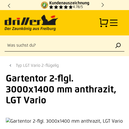
Kundenauszeichnung
Zum Hauptinhalt springen
4.78/5
Typ LGT Vario 2-flügelig
Gartentor 2-flgl.
3000x1400 mm anthrazit,
LGT Vario
Bildergalerie überspringen