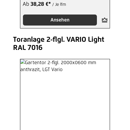
Ab
38,28 €*
/ Je lfm
Ansehen
Toranlage 2-flgl. VARIO Light
Produktgalerie überspringen
RAL 7016