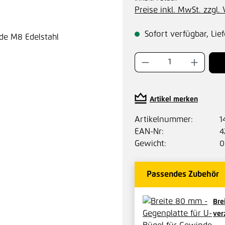
Preise inkl. MwSt. zzgl
Sofort verfügbar, Lief
Produkt Anzahl:
Artikel merken
Artikelnummer:
1
EAN-Nr:
4
Gewicht:
0
Passendes Zubehör
Bre
ver