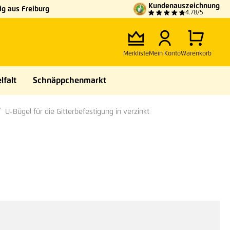
Kundenauszeichnung
g aus Freiburg
4.78/5
Merkliste
Mein Konto
Warenkorb
lfalt
Schnäppchenmarkt
U-Bügel für die Gitterbefestigung in verzinkt