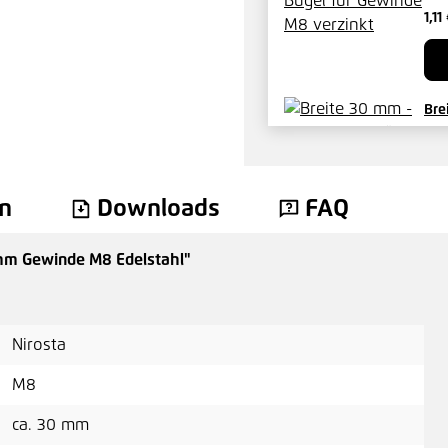
1,11
Bre
ver
2,9
n
Downloads
FAQ
 mm Gewinde M8 Edelstahl"
Nirosta
M8
ca. 30 mm