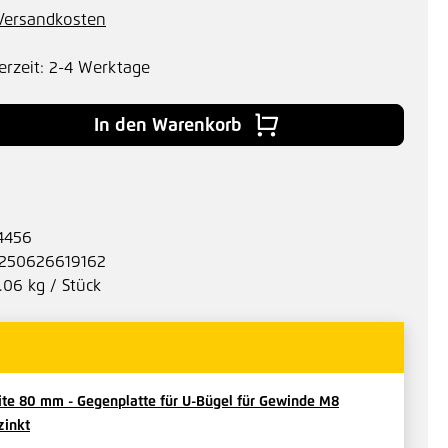
. Versandkosten
erzeit: 2-4 Werktage
 Gib den gewünschten Wert ein oder benu
In den Warenkorb
4456
250626619162
.06 kg / Stück
ite 80 mm - Gegenplatte für U-Bügel für Gewinde M8
zinkt