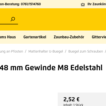
on-Beratung: 0761/1514760
Ihr Zaunköni
ums Haus
Gartenartikel
Zaunbau-Zubehör
Gittervie
rung an Pfosten
Mattenhalter U-Buegel
Buegel zum Schrauben
Ø 48 mm Gewinde M8 Edelstahl
2,52 €
Regulärer Preis:
Inhalt:
1 Stück