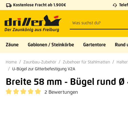
Kostenlose Fracht ab 1.900€
Telef
 Hauptinhalt springen
Zur Suche springen
Zur Hauptnavigation springen
Zäune
Gabionen / Steinkörbe
Gartentore
Rund 
Home
Zaunbau-Zubehör
Zubehoer für Stahlmatten
Halte
U-Bügel zur Gitterbefestigung V2A
Breite 58 mm - Bügel rund 
2 Bewertungen
Durchschnittliche Bewertung von 5 von 5 Sternen