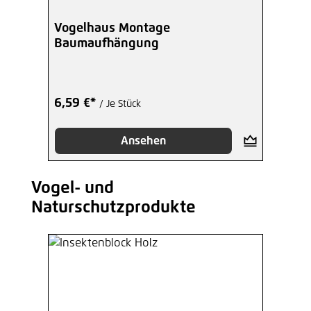
Vogelhaus Montage
Baumaufhängung
6,59 €*
/ Je Stück
Ansehen
Vogel- und
Produktgalerie überspringen
Naturschutzprodukte