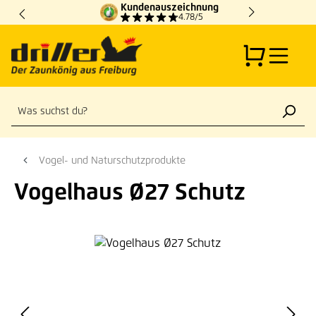
Kundenauszeichnung
Zum Hauptinhalt springen
4.78/5
Vogel- und Naturschutzprodukte
Vogelhaus Ø27 Schutz
Bildergalerie überspringen