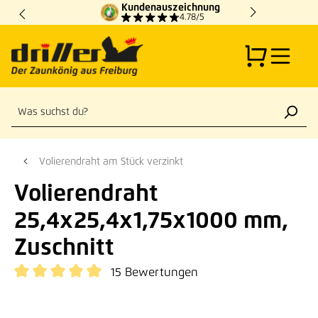
Kundenauszeichnung
Zum Hauptinhalt springen
4.78/5
Volierendraht am Stück verzinkt
Volierendraht
25,4x25,4x1,75x1000 mm,
Zuschnitt
15 Bewertungen
Durchschnittliche Bewertung von 4.93 von 5 Sternen