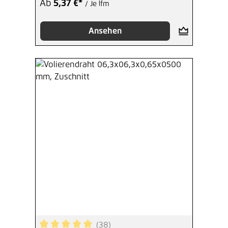
Ab
5,37 €*
/ Je lfm
Ansehen
(38)