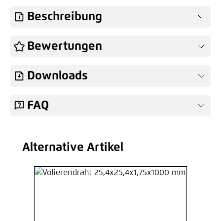
Hinzufügen
Beschreibung
Bewertungen
Downloads
FAQ
Alternative Artikel
Produktgalerie überspringen