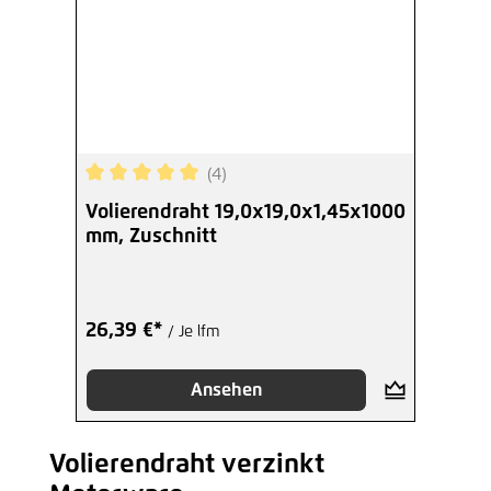
(4)
Durchschnittliche Bewertung von 5 von 5 Sterne
Volierendraht 19,0x19,0x1,45x1000
mm, Zuschnitt
26,39 €*
/ Je lfm
Ansehen
Volierendraht verzinkt
Produktgalerie überspringen