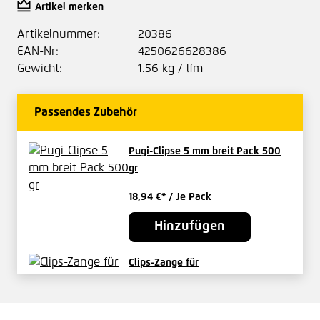
Artikel merken
Artikelnummer:
20386
EAN-Nr:
4250626628386
Gewicht:
1.56 kg / lfm
Passendes Zubehör
Pugi-Clipse 5 mm breit Pack 500
gr
18,94 €*
/ Je Pack
Hinzufügen
Clips-Zange für
Volierendrahtverbindung Driller
27,97 €*
/ Je Stück