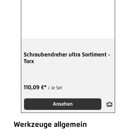
Schraubendreher ultra Sortiment -
Torx
110,09 €*
/ Je Set
Ansehen
Werkzeuge allgemein
Produktgalerie überspringen