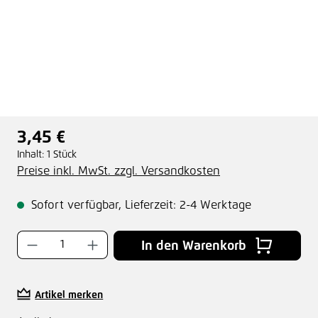
3,45 €
Regulärer Preis:
Inhalt:
1 Stück
Preise inkl. MwSt. zzgl. Versandkosten
Sofort verfügbar, Lieferzeit: 2-4 Werktage
Produkt Anzahl: Gib den gewünschten Wer
In den Warenkorb
Artikel merken