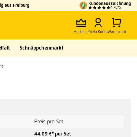
Kundenauszeichnung
g aus Freiburg
4.78/5
Merkliste
Mein Konto
Warenkorb
lfalt
Schnäppchenmarkt
it
Preis pro Set
44,09 €* per Set