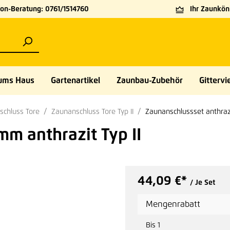
on-Beratung: 0761/1514760
Ihr Zaunköni
ums Haus
Gartenartikel
Zaunbau-Zubehör
Gittervie
schluss Tore
Zaunanschluss Tore Typ II
Zaunanschlussset anthraz
m anthrazit Typ II
44,09 €*
/ Je Set
Mengenrabatt
Bis
1