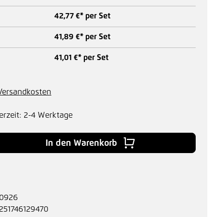
42,77 €* per Set
41,89 €* per Set
41,01 €* per Set
. Versandkosten
erzeit: 2-4 Werktage
 Gib den gewünschten Wert ein oder benu
In den Warenkorb
0926
251746129470