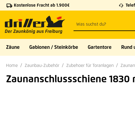
Kostenlose Fracht ab 1.900€
Telef
 Hauptinhalt springen
Zur Suche springen
Zur Hauptnavigation springen
Zäune
Gabionen / Steinkörbe
Gartentore
Rund 
Home
Zaunbau-Zubehör
Zubehoer für Toranlagen
Zaunan
Zaunanschlussschiene 1830 m