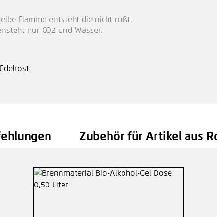
lbe Flamme entsteht die nicht rußt.
ensteht nur CO2 und Wasser.
Edelrost.
fehlungen
Zubehör für Artikel aus R