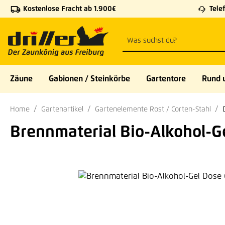
Kostenlose Fracht ab 1.900€
Telef
 Hauptinhalt springen
Zur Suche springen
Zur Hauptnavigation springen
Zäune
Gabionen / Steinkörbe
Gartentore
Rund 
Home
Gartenartikel
Gartenelemente Rost / Corten-Stahl
Brennmaterial Bio-Alkohol-Ge
Bildergalerie überspringen