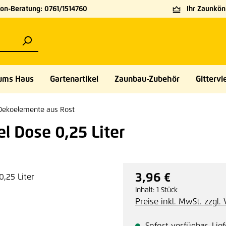
on-Beratung: 0761/1514760
Ihr Zaunköni
ums Haus
Gartenartikel
Zaunbau-Zubehör
Gittervie
Dekoelemente aus Rost
l Dose 0,25 Liter
3,96 €
Regulärer Preis:
Inhalt:
1 Stück
Preise inkl. MwSt. zzgl