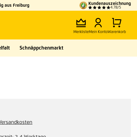
Kundenauszeichnung
g aus Freiburg
4.78/5
Merkliste
Mein Konto
Warenkorb
lfalt
Schnäppchenmarkt
. Versandkosten