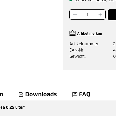
Sofort verfügbar, Lief
Produkt Anzahl:
Artikel merken
Artikelnummer:
2
EAN-Nr:
4
Gewicht:
0
n
Downloads
FAQ
se 0,25 Liter"