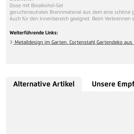
Dose mit Bioalkohol-Gel
geruchsneutrales Brennmaterial aus dem eine schöne ge
Auch für den Innenbereich geeignet. Beim Verbrennen 
Weiterführende Links:
Metalldesign im Garten. Cortenstahl Gartendeko aus 
Alternative Artikel
Unsere Emp
Produktgalerie überspringen