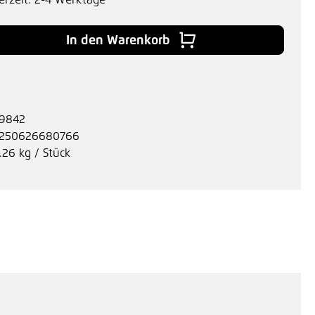
erzeit: 2-4 Werktage
 Gib den gewünschten Wert ein oder benu
In den Warenkorb
9842
250626680766
.26 kg / Stück