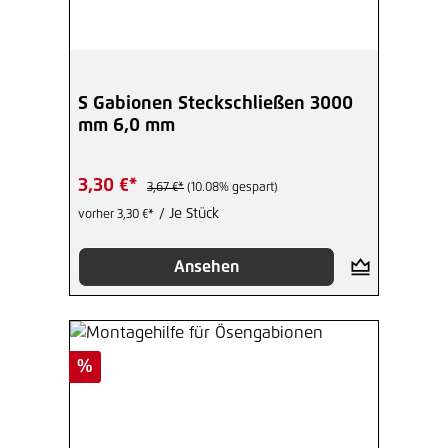
S Gabionen Steckschließen 3000
mm 6,0 mm
3,30 €*
3,67 €*
(10.08% gespart)
/ Je Stück
vorher 3,30 €*
Ansehen
Rabatt
%