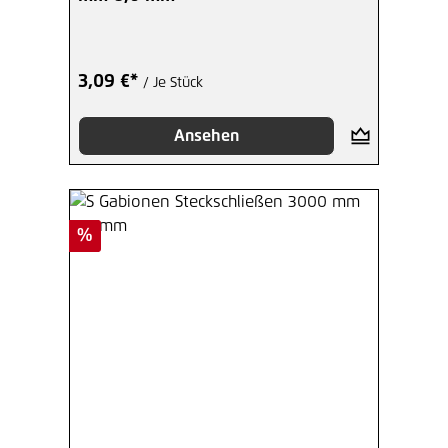
3,09 €*
/ Je Stück
Ansehen
Rabatt
%