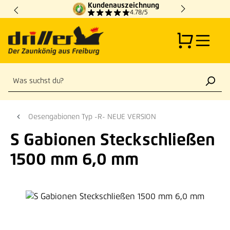
Kundenauszeichnung
Zum Hauptinhalt springen
4.78/5
Oesengabionen Typ -R- NEUE VERSION
S Gabionen Steckschließen
1500 mm 6,0 mm
Bildergalerie überspringen