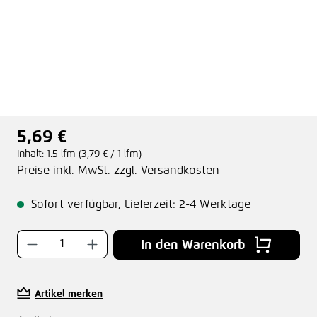
5,69 €
Regulärer Preis:
Inhalt:
1.5 lfm
(3,79 € / 1 lfm)
Preise inkl. MwSt. zzgl. Versandkosten
Sofort verfügbar, Lieferzeit: 2-4 Werktage
Produkt Anzahl: Gib den gewünschten Wer
In den Warenkorb
Artikel merken