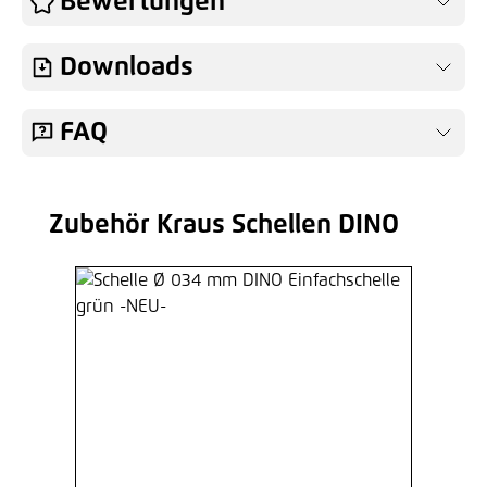
Bewertungen
Downloads
FAQ
Zubehör Kraus Schellen DINO
Produktgalerie überspringen