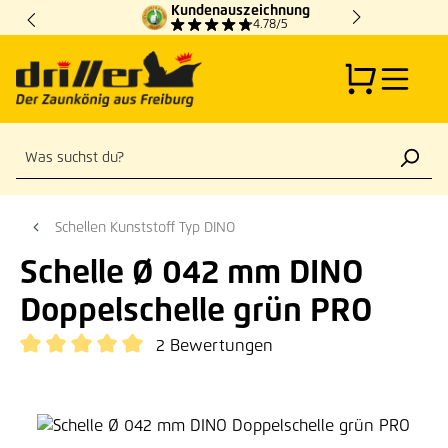
Kundenauszeichnung
Zum Hauptinhalt springen
4.78/5
Schellen Kunststoff Typ DINO
Schelle Ø 042 mm DINO
Doppelschelle grün PRO
2 Bewertungen
Durchschnittliche Bewertung von 5 von 5 Sternen
Bildergalerie überspringen