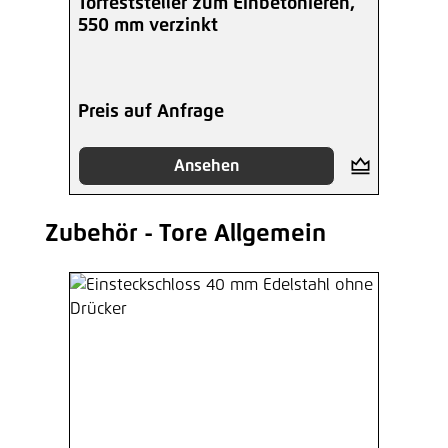
Torfeststeller zum Einbetonieren,
550 mm verzinkt
Preis auf Anfrage
Ansehen
Zubehör - Tore Allgemein
Produktgalerie überspringen