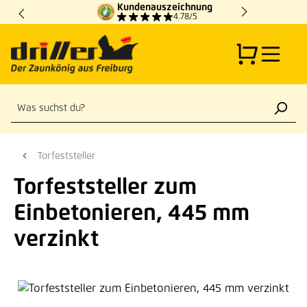
Kundenauszeichnung
Zum Hauptinhalt springen
4.78/5
Torfeststeller
Torfeststeller zum
Einbetonieren, 445 mm
verzinkt
Bildergalerie überspringen