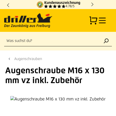
Kundenauszeichnung
Zum Hauptinhalt springen
4.78/5
Augenschrauben
Augenschraube M16 x 130
mm vz inkl. Zubehör
Bildergalerie überspringen