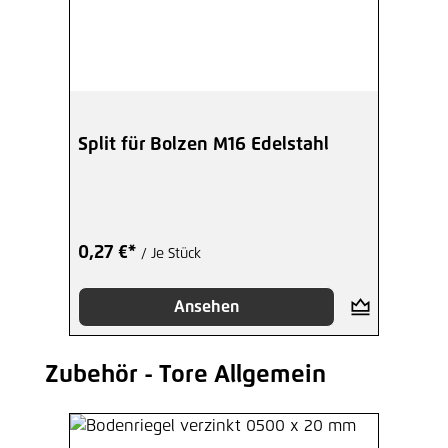
Split für Bolzen M16 Edelstahl
0,27 €*
/ Je Stück
Ansehen
Zubehör - Tore Allgemein
Produktgalerie überspringen