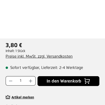
3,80 €
Regulärer Preis:
Inhalt:
1 Stück
Preise inkl. MwSt. zzgl. Versandkosten
Sofort verfügbar, Lieferzeit: 2-4 Werktage
Produkt Anzahl: Gib den gewünschten Wer
In den Warenkorb
Artikel merken