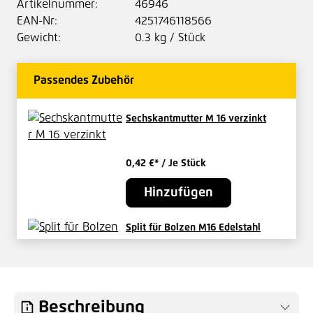
Artikelnummer:
46946
EAN-Nr:
4251746118566
Gewicht:
0.3 kg / Stück
Passendes Zubehör
Sechskantmutter M 16 verzinkt
0,42 €*
/ Je Stück
Hinzufügen
Split für Bolzen M16 Edelstahl
0,27 €*
/ Je Stück
Hinzufügen
Beschreibung