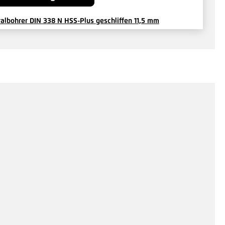
ralbohrer DIN 338 N HSS-Plus geschliffen 11,5 mm
17 €*
/ Je Stück
Hinzufügen
ndnietmutter verzinkt
9 €*
/ Je Stück
inzufügen
ensechskantschraube M 08 x 040 mm V2A
3 €*
/ Je Stück