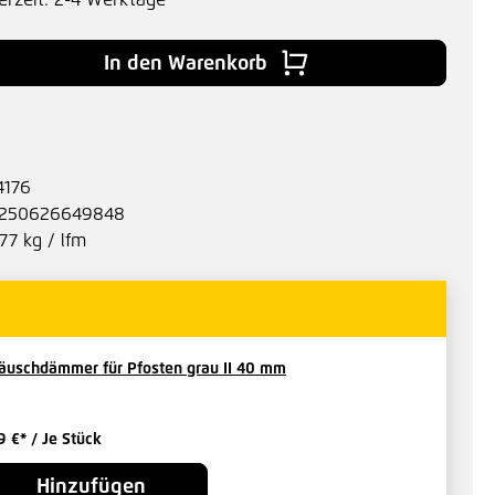
erzeit: 2-4 Werktage
 Gib den gewünschten Wert ein oder benu
In den Warenkorb
4176
250626649848
.77 kg / lfm
äuschdämmer für Pfosten grau II 40 mm
9 €*
/ Je Stück
Hinzufügen