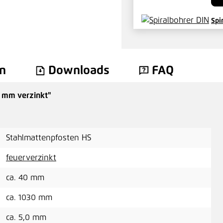
Spi
48,
n
Downloads
FAQ
0 mm verzinkt"
Bli
0,1
Stahlmattenpfosten HS
H
feuerverzinkt
ca. 40 mm
Inn
ca. 1030 mm
0,2
ca. 5,0 mm