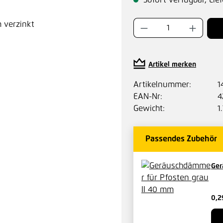
Sofort verfügbar, Lief
Produkt Anzahl:
Artikel merken
Artikelnummer:
1
EAN-Nr:
4
Gewicht:
1
Passendes Zubehör
Ger
0,2