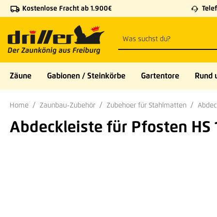
Kostenlose Fracht ab 1.900€
Telef
 Hauptinhalt springen
Zur Suche springen
Zur Hauptnavigation springen
Zäune
Gabionen / Steinkörbe
Gartentore
Rund 
Home
Zaunbau-Zubehör
Zubehoer für Stahlmatten
Abdec
Abdeckleiste für Pfosten HS