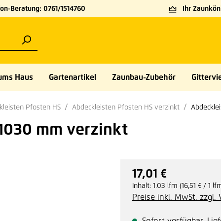
on-Beratung: 0761/1514760
Ihr Zaunköni
ums Haus
Gartenartikel
Zaunbau-Zubehör
Gittervie
kleisten Pfosten HS
Abdeckleisten Pfosten HS verzinkt
Abdeckle
 1030 mm verzinkt
17,01 €
Regulärer Preis:
Inhalt:
1.03 lfm
(16,51 € / 1 lf
Preise inkl. MwSt. zzgl