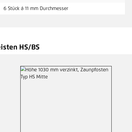
6 Stück á 11 mm Durchmesser
Inb
1,2
isten HS/BS