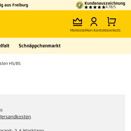
Kundenauszeichnung
g aus Freiburg
4.78/5
Merkliste
Mein Konto
Warenkorb
lfalt
Schnäppchenmarkt
isten HS/BS
m)
. Versandkosten