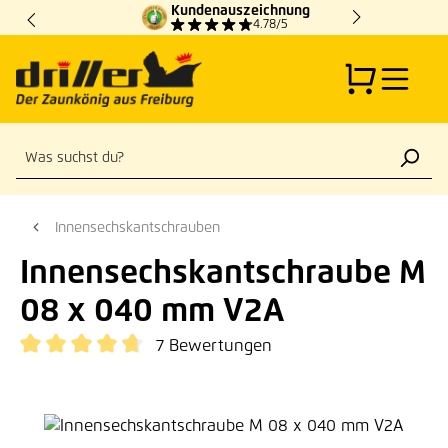
Kundenauszeichnung
Zum Hauptinhalt springen
4.78/5
Innensechskantschrauben
Innensechskantschraube M
08 x 040 mm V2A
7 Bewertungen
Durchschnittliche Bewertung von 4.86 von 5 Sternen
Bildergalerie überspringen