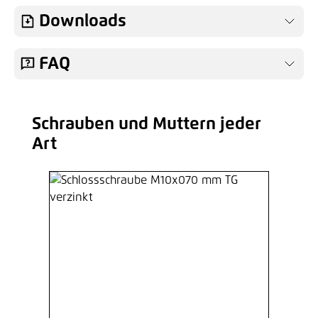
Downloads
FAQ
Schrauben und Muttern jeder
Produktgalerie überspringen
Art