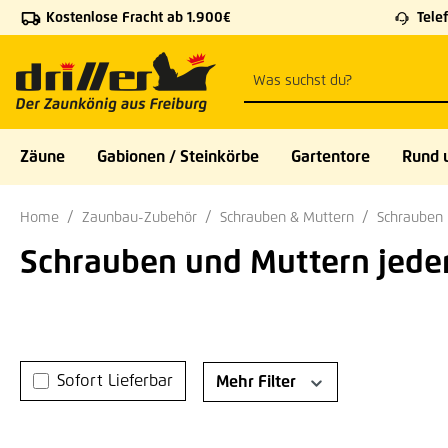
Kostenlose Fracht ab 1.900€
Telef
 Hauptinhalt springen
Zur Suche springen
Zur Hauptnavigation springen
Zäune
Gabionen / Steinkörbe
Gartentore
Rund 
Home
Zaunbau-Zubehör
Schrauben & Muttern
Schrauben
Schrauben und Muttern jeder
Sofort Lieferbar
Mehr Filter