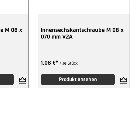
ng von 5 von 5 Sternen
e M 08 x
Innensechskantschraube M 08 x
070 mm V2A
1,08 €*
/ Je Stück
Produkt ansehen