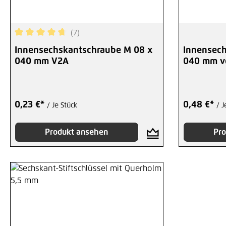
(7)
Durchschnittliche Bewertung von 4.86 von 5 Sternen
Innensechskantschraube M 08 x
Innensech
040 mm V2A
040 mm ve
0,23 €*
0,48 €*
/ Je Stück
/ J
Produkt ansehen
Pro