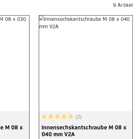
9 Artikel
(2)
ng von 5 von 5 Sternen
Durchschnittliche Bewertung von 5 von 5
e M 08 x
Innensechskantschraube M 08 x
040 mm V2A