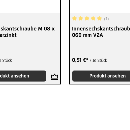
(1)
Durchschnittliche Bewertu
skantschraube M 08 x
Innensechskantschraub
rzinkt
060 mm V2A
0,51 €*
e Stück
/ Je Stück
dukt ansehen
Produkt ansehen