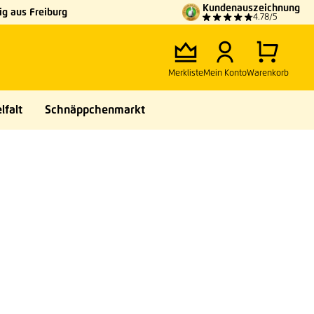
Kundenauszeichnung
g aus Freiburg
4.78/5
Merkliste
Mein Konto
Warenkorb
lfalt
Schnäppchenmarkt