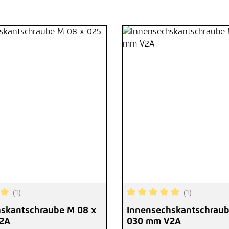
(1)
(1)
ttliche Bewertung von 5 von 5 Sternen
Durchschnittliche Bewertu
skantschraube M 08 x
Innensechskantschraub
2A
030 mm V2A