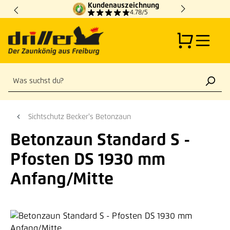
Kundenauszeichnung
Zum Hauptinhalt springen
4.78/5
Sichtschutz Becker's Betonzaun
Betonzaun Standard S -
Pfosten DS 1930 mm
Anfang/Mitte
Bildergalerie überspringen