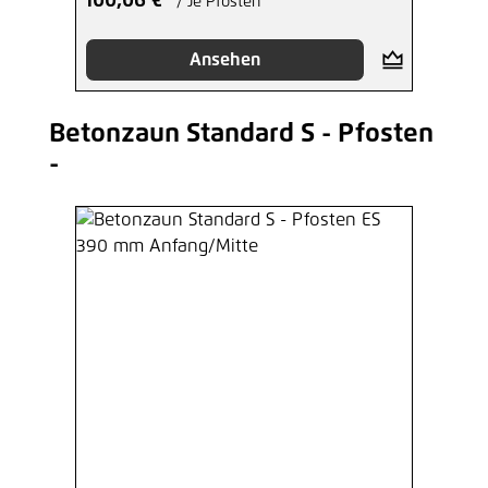
100,06 €*
/ Je Pfosten
Ansehen
Betonzaun Standard S - Pfosten
Produktgalerie überspringen
-