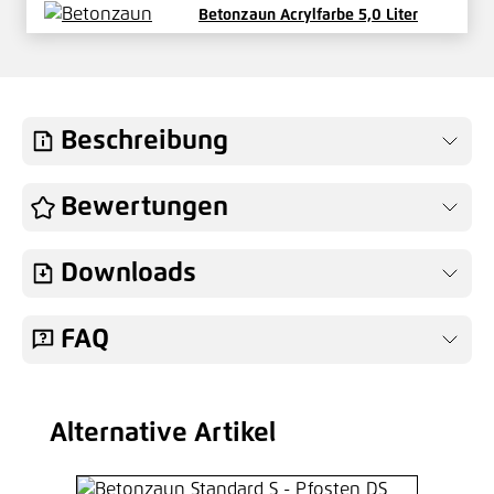
Betonzaun Acrylfarbe 5,0 Liter
186,33 €*
/ Je Eimer
Hinzufügen
Beschreibung
Betonzaun Acrylfarbe 12,5 Liter
Bewertungen
442,04 €*
/ Je Eimer
Downloads
Hinzufügen
FAQ
Alternative Artikel
Produktgalerie überspringen