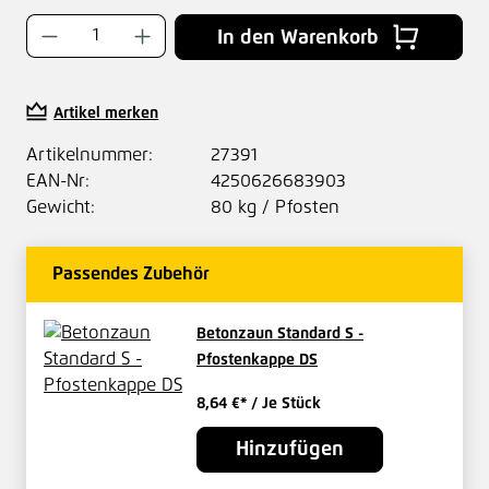
Produkt Anzahl: Gib den gewünschten Wer
In den Warenkorb
Artikel merken
Artikelnummer:
27391
EAN-Nr:
4250626683903
Gewicht:
80 kg / Pfosten
Passendes Zubehör
Betonzaun Standard S -
Pfostenkappe DS
8,64 €*
/ Je Stück
Hinzufügen