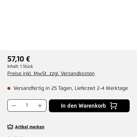
57,10 €
Regulärer Preis:
Inhalt:
1 Stück
Preise inkl. MwSt. zzgl. Versandkosten
Versandfertig in 25 Tagen, Lieferzeit 2-4 Werktage
Produkt Anzahl: Gib den gewünschten Wer
In den Warenkorb
Artikel merken