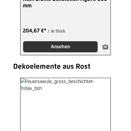
mm
204,67 €*
/ Je Stück
Ansehen
Dekoelemente aus Rost
Produktgalerie überspringen