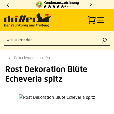
Kundenauszeichnung
Zum Hauptinhalt springen
4.78/5
Dekoelemente aus Rost
Rost Dekoration Blüte
Echeveria spitz
Bildergalerie überspringen