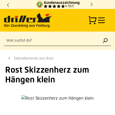
Kundenauszeichnung
Zum Hauptinhalt springen
4.78/5
Dekoelemente aus Rost
Rost Skizzenherz zum
Hängen klein
Bildergalerie überspringen