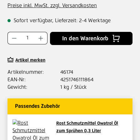
Preise inkl. MwSt. zzgl. Versandkosten
Sofort verfügbar, Lieferzeit: 2-4 Werktage
Produkt Anzahl: Gib den gewünschten Wer
In den Warenkorb
Artikel merken
Artikelnummer:
46174
EAN-Nr:
4251746111864
Gewicht:
1 kg / Stück
Passendes Zubehör
Rost Schmutzmittel Owatrol Öl
zum Sprühen 0,3 Liter