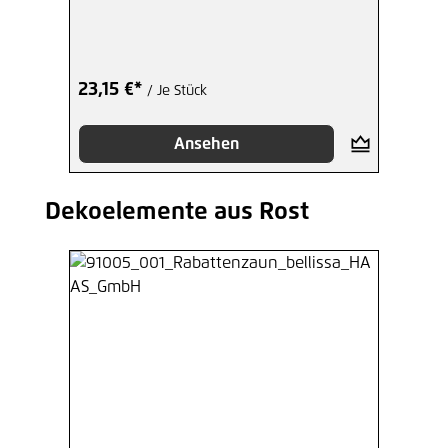
23,15 €*
/ Je Stück
Ansehen
Dekoelemente aus Rost
Produktgalerie überspringen