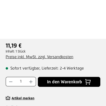
11,19 €
Regulärer Preis:
Inhalt:
1 Stück
Preise inkl. MwSt. zzgl. Versandkosten
Sofort verfügbar, Lieferzeit: 2-4 Werktage
Produkt Anzahl: Gib den gewünschten Wer
In den Warenkorb
Artikel merken