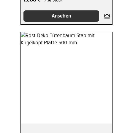
13,66 €*
/ Je Stück
Ansehen