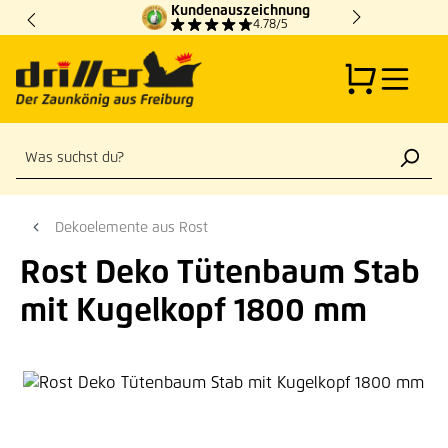
Kundenauszeichnung
Zum Hauptinhalt springen
4.78/5
Dekoelemente aus Rost
Rost Deko Tütenbaum Stab
mit Kugelkopf 1800 mm
Bildergalerie überspringen