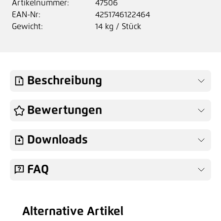
Artikelnummer:
47506
EAN-Nr:
4251746122464
Gewicht:
14 kg / Stück
Beschreibung
Bewertungen
Downloads
FAQ
Alternative Artikel
Produktgalerie überspringen