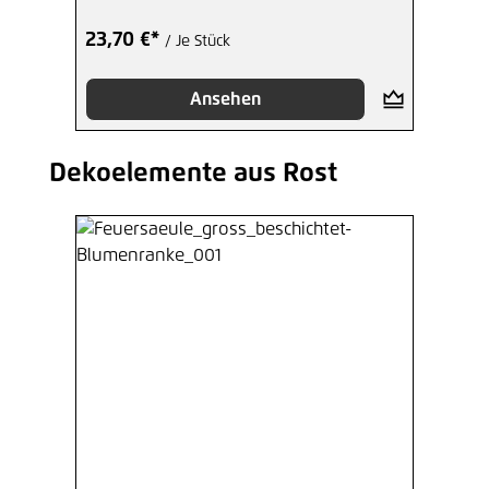
23,70 €*
/ Je Stück
Ansehen
Dekoelemente aus Rost
Produktgalerie überspringen