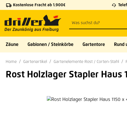
Kostenlose Fracht ab 1.900€
Telef
 Hauptinhalt springen
Zur Suche springen
Zur Hauptnavigation springen
Zäune
Gabionen / Steinkörbe
Gartentore
Rund 
Home
Gartenartikel
Gartenelemente Rost / Corten-Stahl
Rost Holzlager Stapler Haus
Bildergalerie überspringen