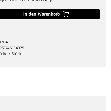
agen, Lieferzeit 2-4 Werktage
 Gib den gewünschten Wert ein oder benu
In den Warenkorb
1704
251746134375
0 kg / Stück