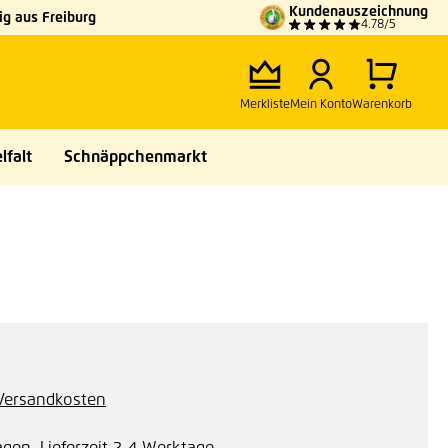
Kundenauszeichnung
g aus Freiburg
4.78/5
Merkliste
Mein Konto
Warenkorb
lfalt
Schnäppchenmarkt
. Versandkosten