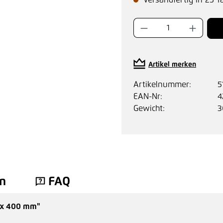
Versandfertig in 25 T
Produkt Anzahl:
Artikel merken
Artikelnummer:
5
EAN-Nr:
4
Gewicht:
3
n
FAQ
0 x 400 mm"