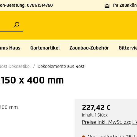
on-Beratung: 0761/1514760
Ihr Zaunköni
ums Haus
Gartenartikel
Zaunbau-Zubehör
Gittervie
Rost Dekoartikel
Dekoelemente aus Rost
 1150 x 400 mm
227,42 €
Regulärer Preis:
Inhalt:
1 Stück
Preise inkl. MwSt. zzgl