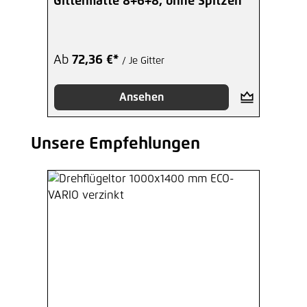
Gittermatte 8+6+8, ohne Spitzen
Ab
72,36 €*
/ Je Gitter
Ansehen
Unsere Empfehlungen
Produktgalerie überspringen