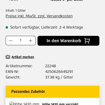
Inhalt:
1 Gitter
Preise inkl. MwSt. zzgl. Versandkosten
Sofort verfügbar, Lieferzeit: 2-4 Werktage
Produkt Anzahl: Gib den gewünschten Wer
In den Warenkorb
Artikel merken
Artikelnummer:
22248
EAN-Nr:
4250626645291
Gewicht:
37.38 kg / Gitter
Passendes Zubehör
Höhe 1430 mm verzinkt,