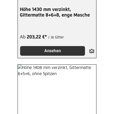
Hinzufügen
Höhe 1430 mm verzinkt,
Gittermatte 8+6+8, enge Masche
Inbusschlüssel 6-Kant 5,5 mm
verzinkt
1,27 €*
/ Je Stück
Ab
203,22 €*
/ Je Gitter
Hinzufügen
Ansehen