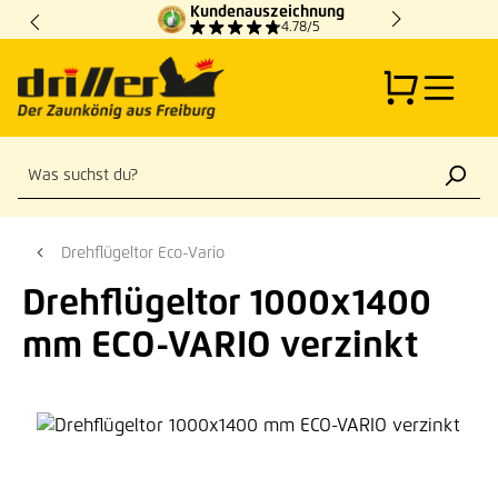
Kundenauszeichnung
Zum Hauptinhalt springen
4.78/5
Drehflügeltor Eco-Vario
Drehflügeltor 1000x1400
mm ECO-VARIO verzinkt
Bildergalerie überspringen