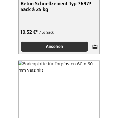
Beton Schnellzement Typ ?697?
Sack á 25 kg
10,52 €*
/ Je Sack
Ansehen