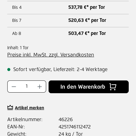
537,78 €* per Tor
Bis
4
520,63 €* per Tor
Bis
7
503,47 €* per Tor
Ab
8
Inhalt:
1 Tor
Preise inkl. MwSt. zzgl. Versandkosten
Sofort verfügbar, Lieferzeit: 2-4 Werktage
Produkt Anzahl: Gib den gewünschten Wer
In den Warenkorb
Artikel merken
Artikelnummer:
46226
EAN-Nr:
4251746112472
Gewicht:
24 kg / Tor