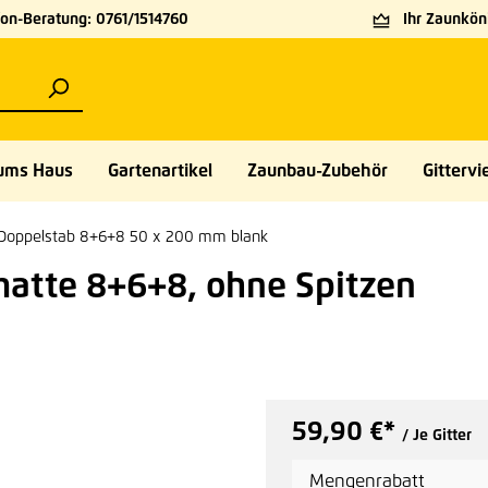
on-Beratung: 0761/1514760
Ihr Zaunköni
ums Haus
Gartenartikel
Zaunbau-Zubehör
Gittervie
Doppelstab 8+6+8 50 x 200 mm blank
matte 8+6+8, ohne Spitzen
59,90 €*
/ Je Gitter
Mengenrabatt