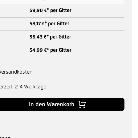
59,90 €* per Gitter
58,17 €* per Gitter
56,43 €* per Gitter
54,99 €* per Gitter
. Versandkosten
erzeit: 2-4 Werktage
 Gib den gewünschten Wert ein oder benu
In den Warenkorb