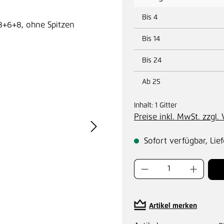
Bis
4
Bis
14
Bis
24
Ab
25
Inhalt:
1 Gitter
Preise inkl. MwSt. zzgl
Sofort verfügbar, Lief
Produkt Anzahl:
Artikel merken