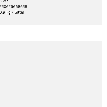
3387
250626668658
0.9 kg / Gitter