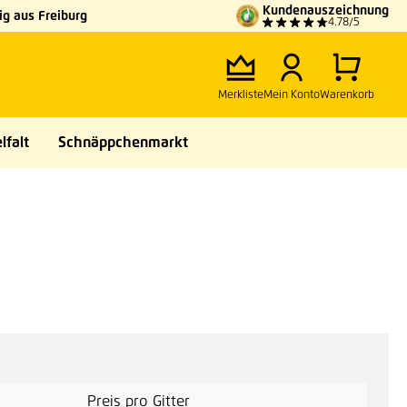
Kundenauszeichnung
g aus Freiburg
4.78/5
Merkliste
Mein Konto
Warenkorb
lfalt
Schnäppchenmarkt
Preis pro Gitter