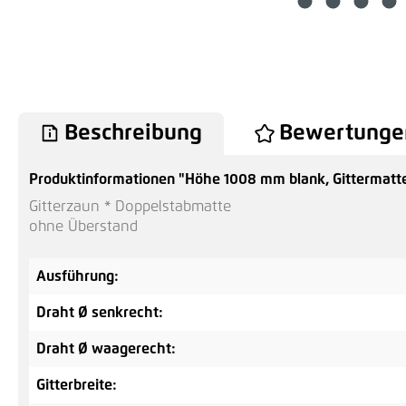
Beschreibung
Bewertunge
Produktinformationen "Höhe 1008 mm blank, Gittermatt
Gitterzaun * Doppelstabmatte
ohne Überstand
Ausführung:
Draht Ø senkrecht:
Draht Ø waagerecht:
Gitterbreite: