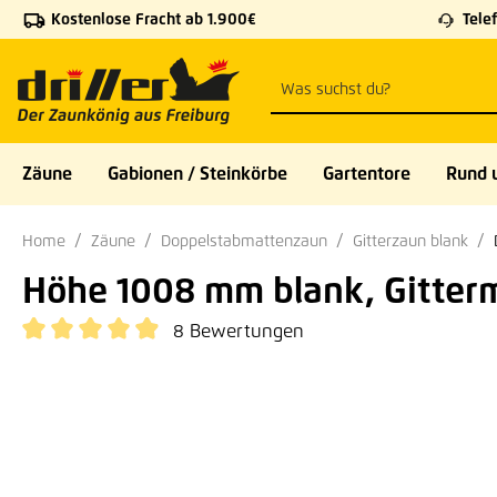
Kostenlose Fracht ab 1.900€
Telef
 Hauptinhalt springen
Zur Suche springen
Zur Hauptnavigation springen
Zäune
Gabionen / Steinkörbe
Gartentore
Rund 
Home
Zäune
Doppelstabmattenzaun
Gitterzaun blank
Höhe 1008 mm blank, Gitter
8 Bewertungen
Durchschnittliche Bewertung von 4.88 von 5 Sternen