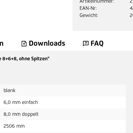
Artikelnummer:
2
EAN-Nr:
4
Gewicht:
2
n
Downloads
FAQ
e 8+6+8, ohne Spitzen"
blank
6,0 mm einfach
8,0 mm doppelt
2506 mm