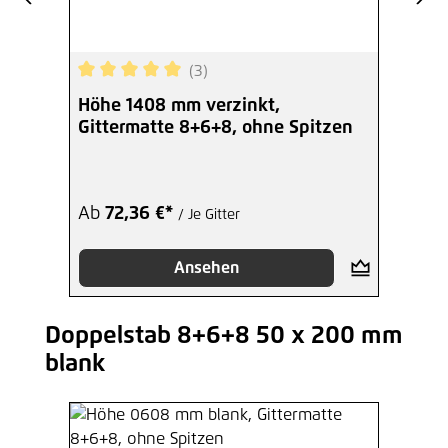
(3)
Durchschnittliche Bewertung von 5 von 5 Sterne
Höhe 1408 mm verzinkt,
Gittermatte 8+6+8, ohne Spitzen
Ab
72,36 €*
/ Je Gitter
Ansehen
Doppelstab 8+6+8 50 x 200 mm
Produktgalerie überspringen
blank