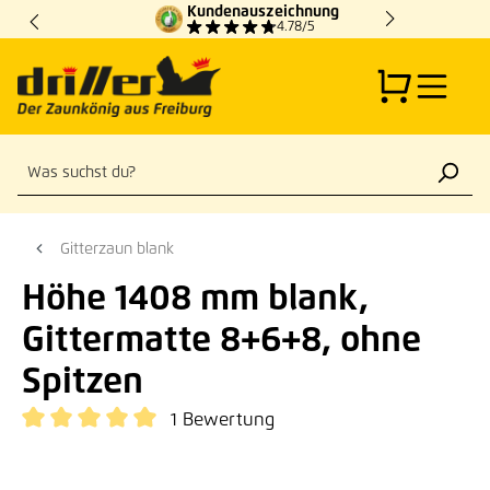
Kundenauszeichnung
Zum Hauptinhalt springen
4.78/5
Gitterzaun blank
Höhe 1408 mm blank,
Gittermatte 8+6+8, ohne
Spitzen
1 Bewertung
Durchschnittliche Bewertung von 5 von 5 Sternen