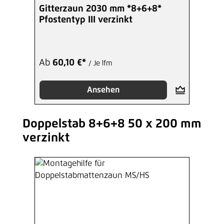
Gitterzaun 2030 mm *8+6+8*
Pfostentyp III verzinkt
Ab
60,10 €*
/ Je lfm
Ansehen
Doppelstab 8+6+8 50 x 200 mm
Produktgalerie überspringen
verzinkt