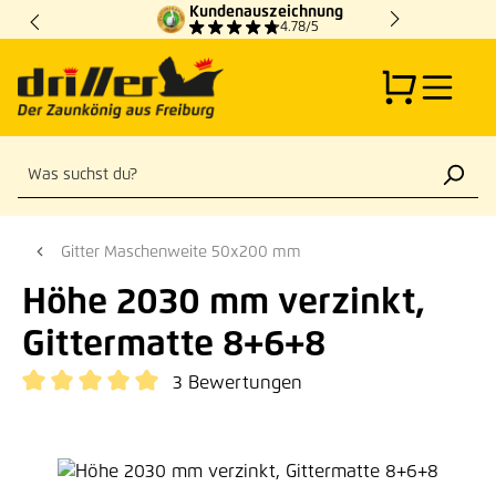
Kundenauszeichnung
Zum Hauptinhalt springen
4.78/5
Gitter Maschenweite 50x200 mm
Höhe 2030 mm verzinkt,
Gittermatte 8+6+8
3 Bewertungen
Durchschnittliche Bewertung von 5 von 5 Sternen
Bildergalerie überspringen