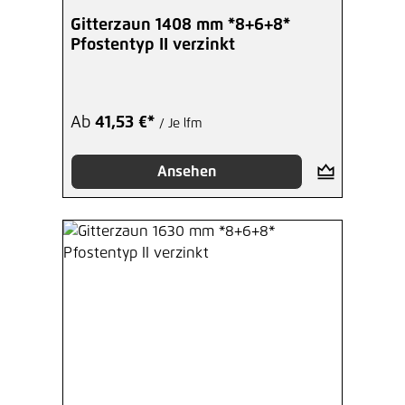
Gitterzaun 1408 mm *8+6+8*
Pfostentyp II verzinkt
Ab
41,53 €*
/ Je lfm
Ansehen