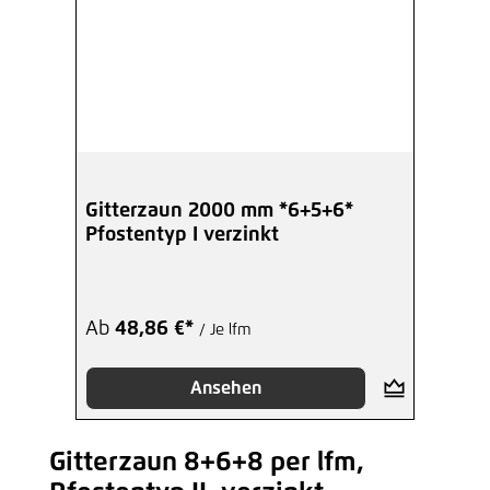
Gitterzaun 2000 mm *6+5+6*
Pfostentyp I verzinkt
Ab
48,86 €*
/ Je lfm
Ansehen
Gitterzaun 8+6+8 per lfm,
Produktgalerie überspringen