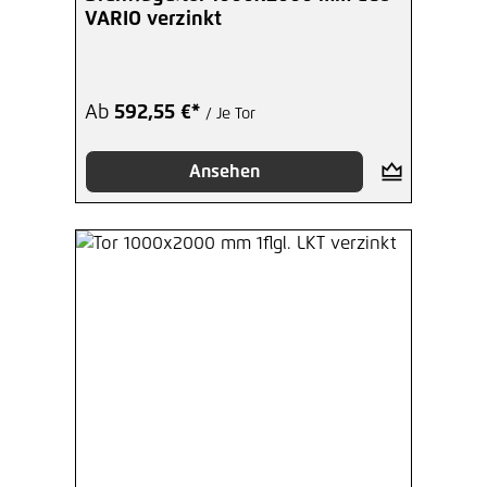
VARIO verzinkt
Montagehilfe für
Doppelstabmattenzaun MS/HS
Ab
15,37 €*
/ Je Stück
Ab
592,55 €*
/ Je Tor
Hinzufügen
Ansehen