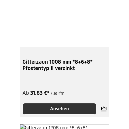
Gitterzaun 1008 mm *8+6+8*
Pfostentyp II verzinkt
Ab
31,63 €*
/ Je lfm
Ansehen