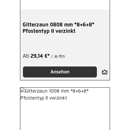
Gitterzaun 0808 mm *8+6+8*
Pfostentyp II verzinkt
Ab
29,14 €*
/ Je lfm
Ansehen