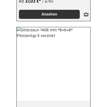
Ab
37,03 €*
/ Je lfm
Ansehen