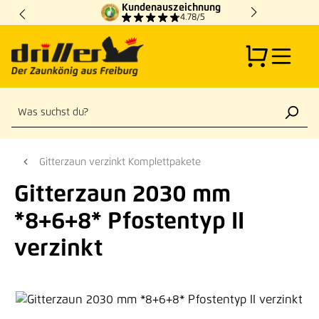
Kundenauszeichnung
Zum Hauptinhalt springen
4.78/5
Gitterzaun verzinkt Komplettpakete
Gitterzaun 2030 mm
*8+6+8* Pfostentyp II
verzinkt
Bildergalerie überspringen