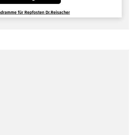
dramme für Repfosten Dr.Reisacher
,04 €*
/ Je Stück
Hinzufügen
pple GP Fix Drahtverbinder
3 €*
/ Je Stück
Hinzufügen