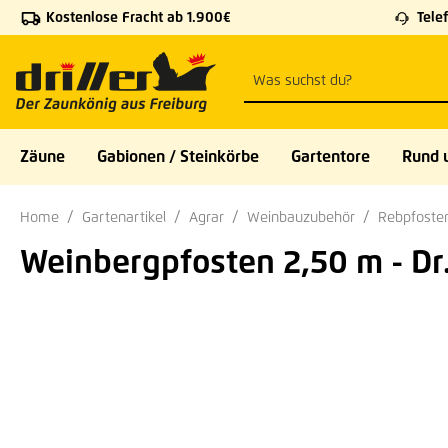
Kostenlose Fracht ab 1.900€
Telef
 Hauptinhalt springen
Zur Suche springen
Zur Hauptnavigation springen
Zäune
Gabionen / Steinkörbe
Gartentore
Rund 
Home
Gartenartikel
Agrar
Weinbauzubehör
Rebpfosten
Weinbergpfosten 2,50 m - Dr