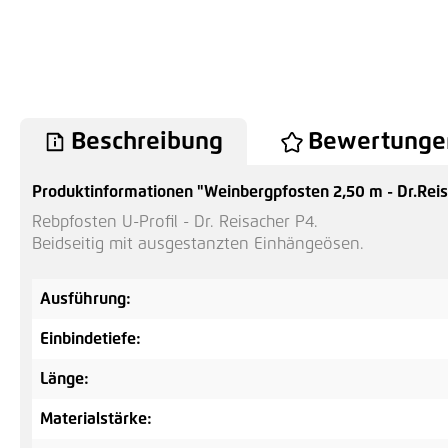
Beschreibung
Bewertunge
Produktinformationen "Weinbergpfosten 2,50 m - Dr.Rei
Rebpfosten U-Profil - Dr. Reisacher P4.
Beidseitig mit ausgestanzten Einhängeösen.
Ausführung:
Einbindetiefe:
Länge:
Materialstärke: