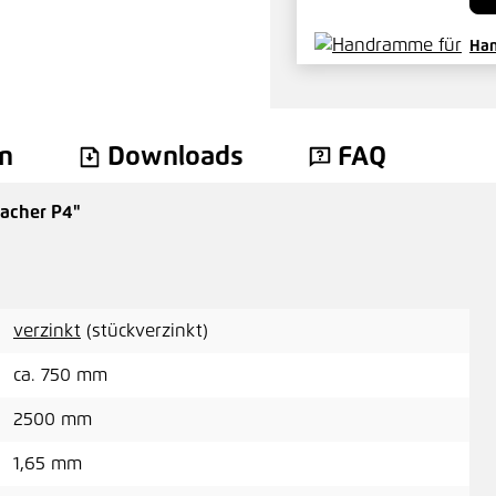
Han
137
n
Downloads
FAQ
sacher P4"
Gri
2,6
verzinkt
(stückverzinkt)
ca. 750 mm
2500 mm
1,65 mm