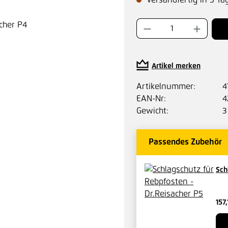
Versandfertig in 5 Ta
Produkt Anzahl:
Artikel merken
Artikelnummer:
4
EAN-Nr:
4
Gewicht:
3
Passendes Zubehör
Sch
157