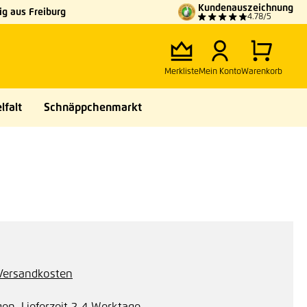
Kundenauszeichnung
g aus Freiburg
4.78/5
Merkliste
Mein Konto
Warenkorb
lfalt
Schnäppchenmarkt
. Versandkosten