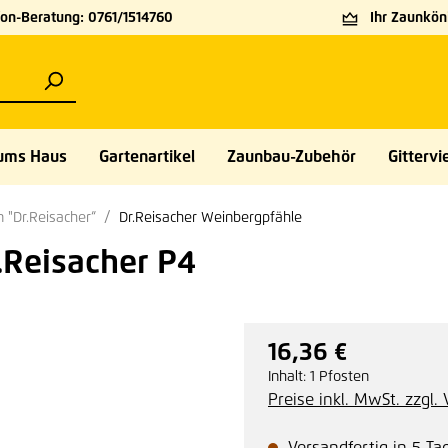
on-Beratung: 0761/1514760
Ihr Zaunköni
ums Haus
Gartenartikel
Zaunbau-Zubehör
Gittervie
 "Dr.Reisacher“
Dr.Reisacher Weinbergpfähle
.Reisacher P4
16,36 €
Regulärer Preis:
Inhalt:
1 Pfosten
Preise inkl. MwSt. zzgl