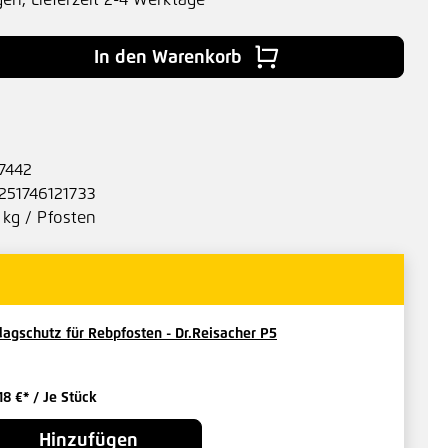
gen, Lieferzeit 2-4 Werktage
 Gib den gewünschten Wert ein oder benu
In den Warenkorb
7442
251746121733
 kg / Pfosten
lagschutz für Rebpfosten - Dr.Reisacher P5
,18 €*
/ Je Stück
Hinzufügen