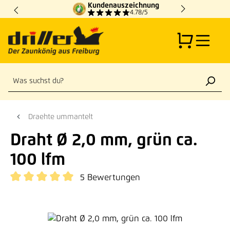
Kundenauszeichnung
Zum Hauptinhalt springen
4.78/5
Draehte ummantelt
Draht Ø 2,0 mm, grün ca.
100 lfm
5 Bewertungen
Durchschnittliche Bewertung von 5 von 5 Sternen
Bildergalerie überspringen