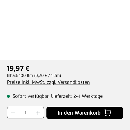
19,97 €
Regulärer Preis:
Inhalt:
100 lfm
(0,20 € / 1 lfm)
Preise inkl. MwSt. zzgl. Versandkosten
Sofort verfügbar, Lieferzeit: 2-4 Werktage
Produkt Anzahl: Gib den gewünschten Wer
In den Warenkorb