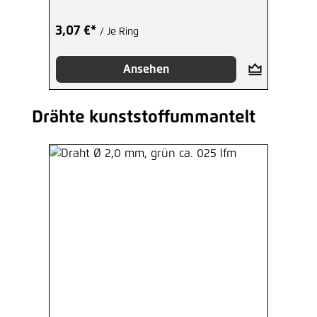
3,07 €*
/ Je Ring
Ansehen
Drähte kunststoffummantelt
Produktgalerie überspringen