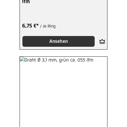
lfm
6,75 €*
/ Je Ring
Ansehen