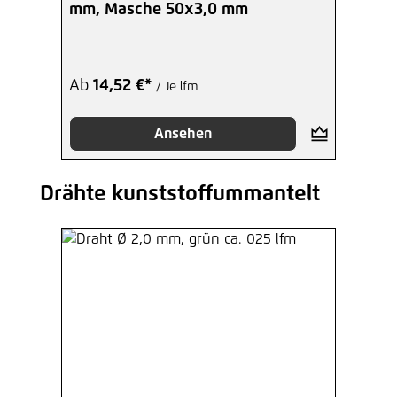
mm, Masche 50x3,0 mm
Ab
14,52 €*
/ Je lfm
Ansehen
Drähte kunststoffummantelt
Produktgalerie überspringen