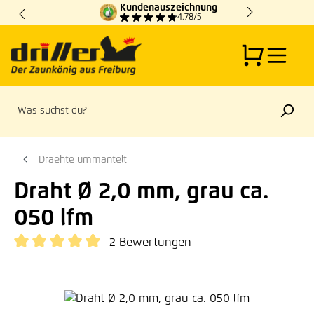
Kundenauszeichnung
Zum Hauptinhalt springen
4.78/5
Draehte ummantelt
Draht Ø 2,0 mm, grau ca.
050 lfm
2 Bewertungen
Durchschnittliche Bewertung von 5 von 5 Sternen
Bildergalerie überspringen