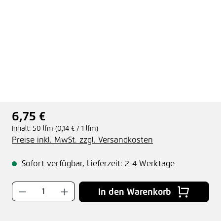
6,75 €
Regulärer Preis:
Inhalt:
50 lfm
(0,14 € / 1 lfm)
Preise inkl. MwSt. zzgl. Versandkosten
Sofort verfügbar, Lieferzeit: 2-4 Werktage
Produkt Anzahl: Gib den gewünschten Wer
In den Warenkorb