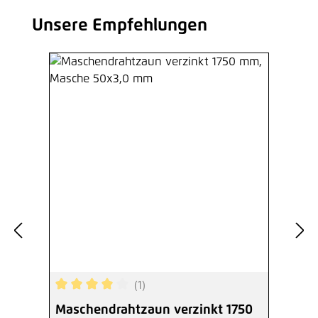
Unsere Empfehlungen
Produktgalerie überspringen
(1)
Durchschnittliche Bewertung von 4 von 5 Sterne
Maschendrahtzaun verzinkt 1750