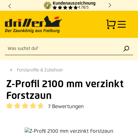
Kundenauszeichnung
Zum Hauptinhalt springen
4.78/5
Forstprofile & Zubehoer
Z-Profil 2100 mm verzinkt
Forstzaun
7 Bewertungen
Durchschnittliche Bewertung von 4.71 von 5 Sternen
Bildergalerie überspringen