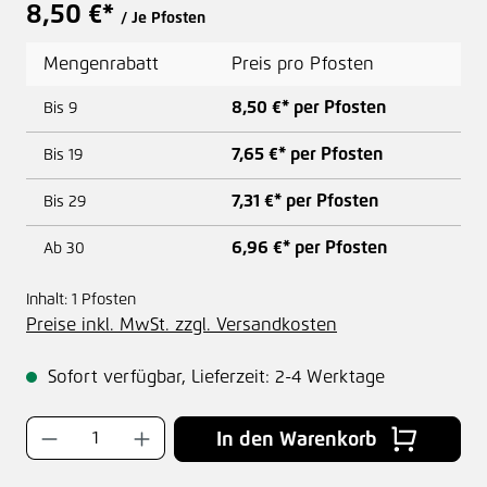
8,50 €*
/ Je Pfosten
Mengenrabatt
Preis pro Pfosten
8,50 €* per Pfosten
Bis
9
7,65 €* per Pfosten
Bis
19
7,31 €* per Pfosten
Bis
29
6,96 €* per Pfosten
Ab
30
Inhalt:
1 Pfosten
Preise inkl. MwSt. zzgl. Versandkosten
Sofort verfügbar, Lieferzeit: 2-4 Werktage
Produkt Anzahl: Gib den gewünschten Wer
In den Warenkorb