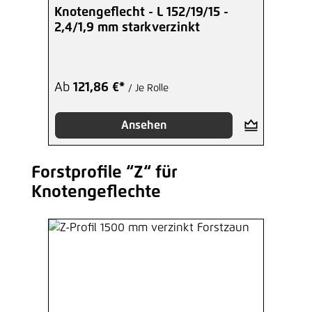
Knotengeflecht - L 152/19/15 -
2,4/1,9 mm starkverzinkt
Ab
121,86 €*
/ Je Rolle
Ansehen
Forstprofile “Z“ für
Produktgalerie überspringen
Knotengeflechte