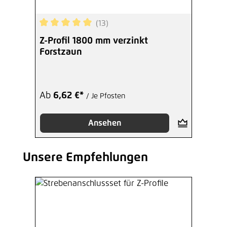
(13)
Durchschnittliche Bewertung von 5 von 5 Sterne
Z-Profil 1800 mm verzinkt
Forstzaun
Ab
6,62 €*
/ Je Pfosten
Ansehen
Unsere Empfehlungen
Produktgalerie überspringen