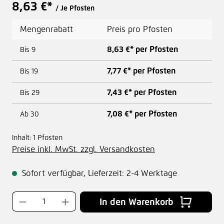
8,63 €*
/ Je Pfosten
Mengenrabatt
Preis pro Pfosten
8,63 €* per Pfosten
Bis
9
7,77 €* per Pfosten
Bis
19
7,43 €* per Pfosten
Bis
29
7,08 €* per Pfosten
Ab
30
Inhalt:
1 Pfosten
Preise inkl. MwSt. zzgl. Versandkosten
Sofort verfügbar, Lieferzeit: 2-4 Werktage
Produkt Anzahl: Gib den gewünschten Wer
In den Warenkorb