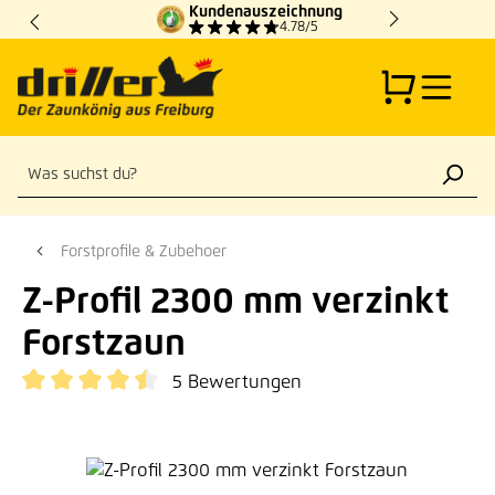
Kundenauszeichnung
Zum Hauptinhalt springen
4.78/5
Forstprofile & Zubehoer
Z-Profil 2300 mm verzinkt
Forstzaun
5 Bewertungen
Durchschnittliche Bewertung von 4.6 von 5 Sternen
Bildergalerie überspringen