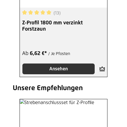
(13)
Durchschnittliche Bewertung von 5 von 5 Sterne
Z-Profil 1800 mm verzinkt
Forstzaun
Ab
6,62 €*
/ Je Pfosten
Ansehen
Unsere Empfehlungen
Produktgalerie überspringen