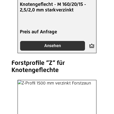
Knotengeflecht - M 160/20/15 -
2,5/2,0 mm starkverzinkt
Preis auf Anfrage
Ansehen
Forstprofile “Z“ für
Produktgalerie überspringen
Knotengeflechte