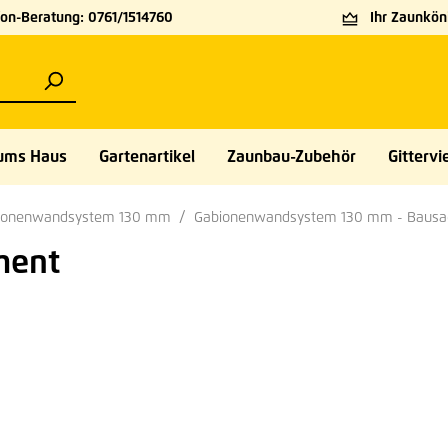
on-Beratung: 0761/1514760
Ihr Zaunköni
ums Haus
Gartenartikel
Zaunbau-Zubehör
Gittervie
ionenwandsystem 130 mm
Gabionenwandsystem 130 mm - Bausa
ment