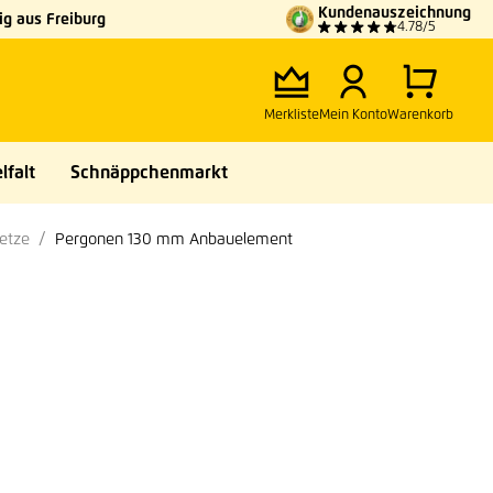
Kundenauszeichnung
g aus Freiburg
4.78/5
Merkliste
Mein Konto
Warenkorb
lfalt
Schnäppchenmarkt
etze
Pergonen 130 mm Anbauelement