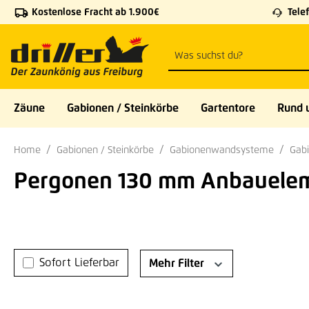
Kostenlose Fracht ab 1.900€
Telef
 Hauptinhalt springen
Zur Suche springen
Zur Hauptnavigation springen
Zäune
Gabionen / Steinkörbe
Gartentore
Rund 
Home
Gabionen / Steinkörbe
Gabionenwandsysteme
Gab
Pergonen 130 mm Anbauele
Sofort Lieferbar
Mehr Filter