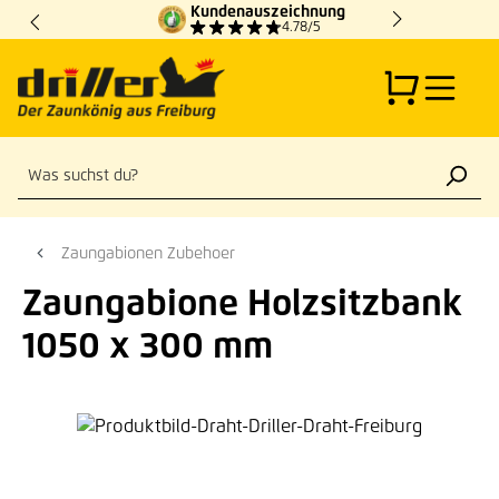
Kundenauszeichnung
Zum Hauptinhalt springen
4.78/5
Zaungabionen Zubehoer
Zaungabione Holzsitzbank
1050 x 300 mm
Bildergalerie überspringen