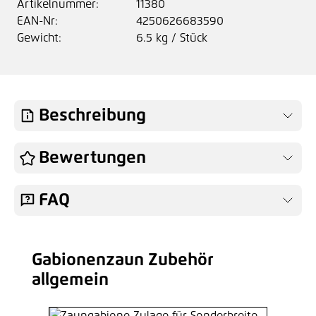
Artikelnummer:
11380
EAN-Nr:
4250626683590
Gewicht:
6.5 kg / Stück
Beschreibung
Bewertungen
FAQ
Gabionenzaun Zubehör
Produktgalerie überspringen
allgemein