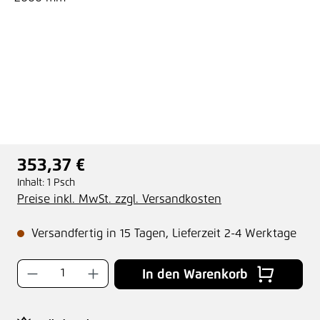
353,37 €
Regulärer Preis:
Inhalt:
1 Psch
Preise inkl. MwSt. zzgl. Versandkosten
Versandfertig in 15 Tagen, Lieferzeit 2-4 Werktage
Produkt Anzahl: Gib den gewünschten Wer
In den Warenkorb