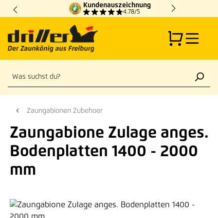
Kundenauszeichnung
Zum Hauptinhalt springen
4.78/5
Zaungabionen Zubehoer
Zaungabione Zulage anges.
Bodenplatten 1400 - 2000
mm
Bildergalerie überspringen