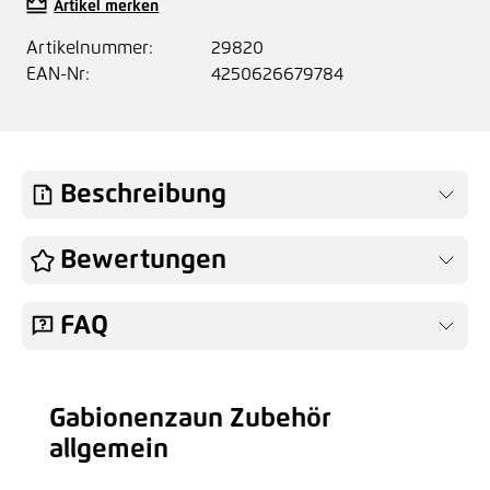
Artikel merken
Artikelnummer:
29820
EAN-Nr:
4250626679784
Beschreibung
Bewertungen
FAQ
Gabionenzaun Zubehör
Produktgalerie überspringen
allgemein