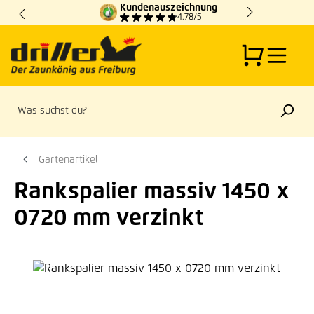
Kundenauszeichnung
Zum Hauptinhalt springen
4.78/5
Gartenartikel
Rankspalier massiv 1450 x
0720 mm verzinkt
Bildergalerie überspringen