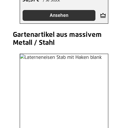
90,31 €*
/ Je Stück
Ansehen
Gartenartikel aus massivem
Produktgalerie überspringen
Metall / Stahl