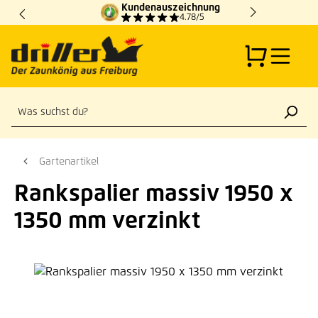
Kundenauszeichnung
Zum Hauptinhalt springen
4.78/5
Gartenartikel
Rankspalier massiv 1950 x
1350 mm verzinkt
Bildergalerie überspringen