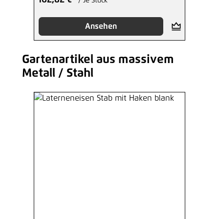
162,82 €*
/ Je Stück
Ansehen
Gartenartikel aus massivem
Produktgalerie überspringen
Metall / Stahl